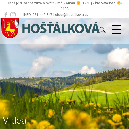
Dnes je
9. srpna 2026
a svátek má
Roman
17°C | Zítra
Vavřinec
31°C
INFO: 571 442 347 | obec@hostalkova.cz
Hošťálková
Videa