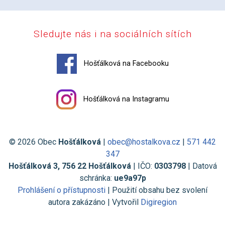
Sledujte nás i na sociálních sítích
Hošťálková na Facebooku
Hošťálková na Instagramu
© 2026 Obec
Hošťálková
|
obec@hostalkova.cz
|
571 442
347
Hošťálková 3, 756 22 Hošťálková
| IČO:
0303798
| Datová
schránka:
ue9a97p
Prohlášení o přístupnosti
| Použití obsahu bez svolení
autora zakázáno | Vytvořil
Digiregion