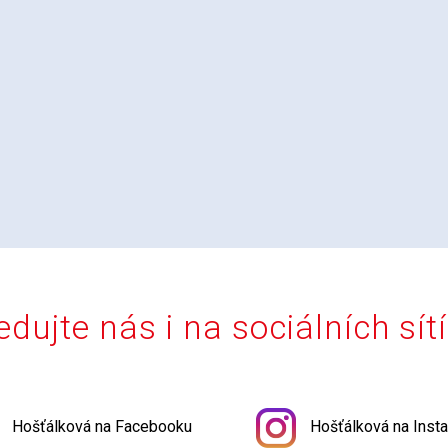
edujte nás i na sociálních sít
Hošťálková na Facebooku
Hošťálková na Inst