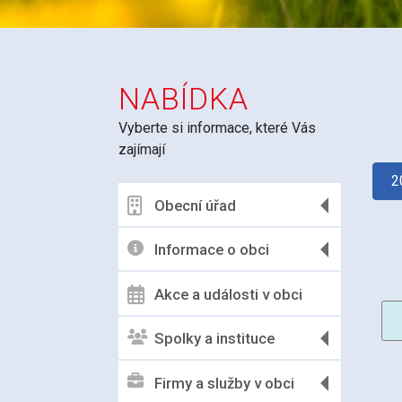
NABÍDKA
Vyberte si informace, které Vás
zajímají
2
Obecní úřad
Informace o obci
Akce a události v obci
Spolky a instituce
Firmy a služby v obci