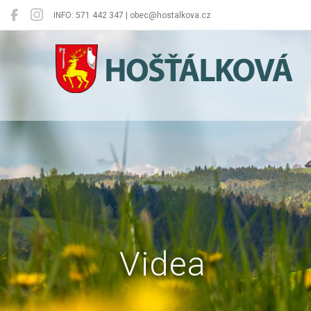
INFO: 571 442 347 | obec@hostalkova.cz
Hošťálková
Videa