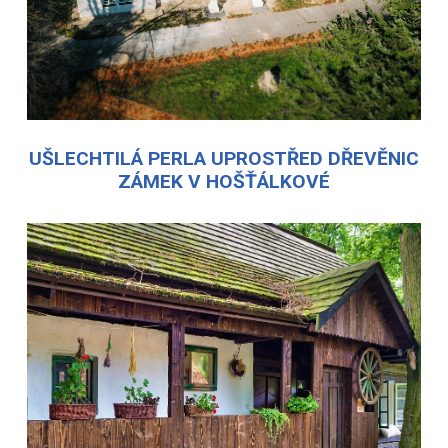
UŠLECHTILÁ PERLA UPROSTŘED DŘEVĚNIC
ZÁMEK V HOŠŤÁLKOVÉ