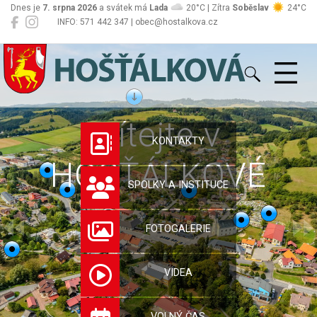
Dnes je
7. srpna 2026
a svátek má
Lada
20°C | Zítra
Soběslav
24°C
INFO: 571 442 347 | obec@hostalkova.cz
Hošťálková
Vítejte v
KONTAKTY
HOŠŤÁLKOVÉ
SPOLKY A INSTITUCE
FOTOGALERIE
VIDEA
VOLNÝ ČAS