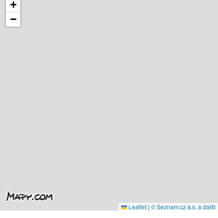
+
−
Leaflet
|
© Seznam.cz a.s. a další