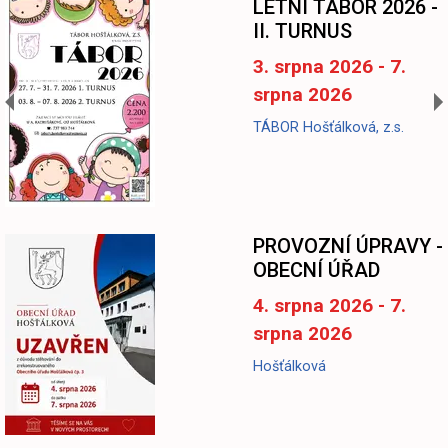
LETNÍ TÁBOR 2026 -
II. TURNUS
3. srpna 2026 - 7.
srpna 2026
TÁBOR Hošťálková, z.s.
-
PROVOZNÍ ÚPRAVY -
OBECNÍ ÚŘAD
4. srpna 2026 - 7.
srpna 2026
Hošťálková