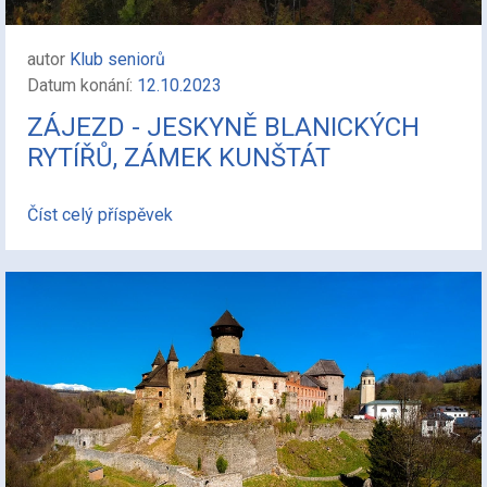
autor
Klub seniorů
Datum konání:
12.10.2023
ZÁJEZD - JESKYNĚ BLANICKÝCH
RYTÍŘŮ, ZÁMEK KUNŠTÁT
Číst celý příspěvek