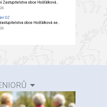
ní Zastupitelstva obce Hošťálková…
026
ání OZ
 zastupitelstva obce Hošťálková se…
026
ENIORŮ