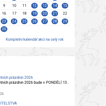
9
10
11
12
13
14
15
16
17
18
19
20
21
22
23
24
25
26
27
28
29
30
Kompletní kalendář akcí na celý rok
tních prázdnin 2026
etních prázdnin 2026 bude v PONDĚLÍ 13…
026
PITELSTVA