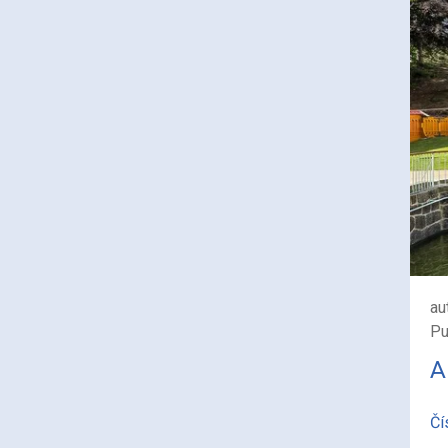
au
Pu
A
Čí