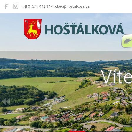
INFO: 571 442 347 | obec@hostalkova.cz
Hošťálková
Vít