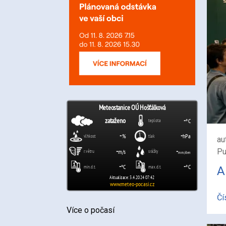
au
Pu
A
Čí
Více o počasí