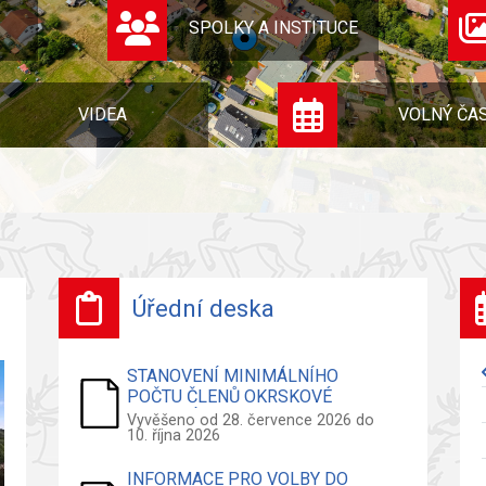
SPOLKY A INSTITUCE
VIDEA
VOLNÝ ČA
Úřední deska
STANOVENÍ MINIMÁLNÍHO
POČTU ČLENŮ OKRSKOVÉ
VOLEBNÍ KOMISE - VOLBY DO
Vyvěšeno od 28. července 2026 do
10. října 2026
ZASTUPITELSTVA OBCE
INFORMACE PRO VOLBY DO