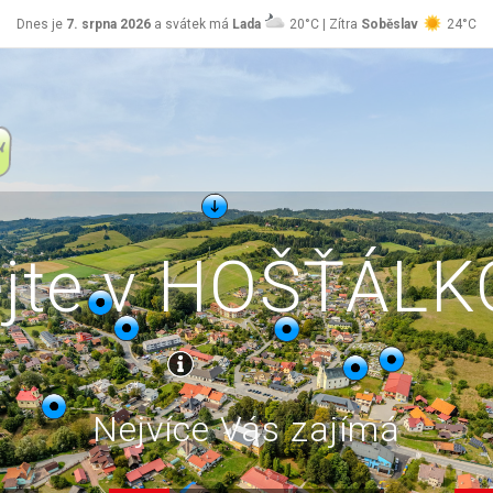
Dnes je
7. srpna 2026
a svátek má
Lada
20°C | Zítra
Soběslav
24°C
ejte v HOŠŤÁL
Nejvíce Vás zajímá