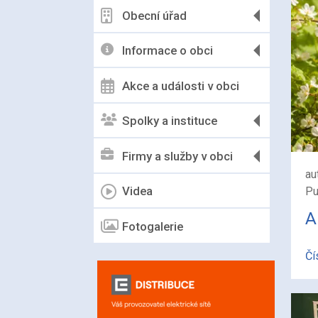
Obecní úřad
Informace o obci
Akce a události v obci
Spolky a instituce
Firmy a služby v obci
au
Videa
Pu
A
Fotogalerie
Čí