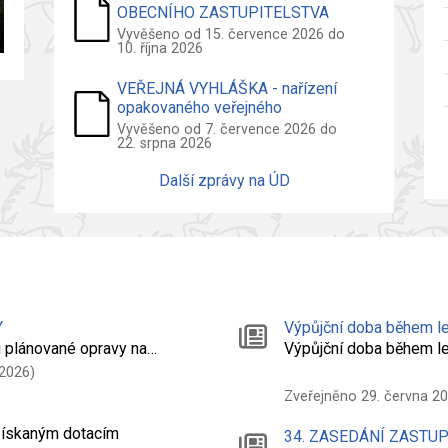
OBECNÍHO ZASTUPITELSTVA
2026
Vyvěšeno od 15. července 2026 do
10. října 2026
VEŘEJNÁ VYHLÁŠKA - nařízení
opakovaného veřejného
projednání návrhu územního plánu
Vyvěšeno od 7. července 2026 do
22. srpna 2026
Další zprávy na ÚD
Y
Výpůjční doba během le
 plánované opravy na…
Výpůjční doba během l
 2026)
Zveřejněno 29. června 2
 získaným dotacím
34. ZASEDÁNÍ ZASTU