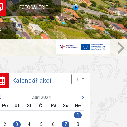
FOTOGALERIE
S
＋
Kalendář akcí
Září 2024
Po
Út
St
Čt
Pá
So
Ne
1
2
3
4
5
6
7
8