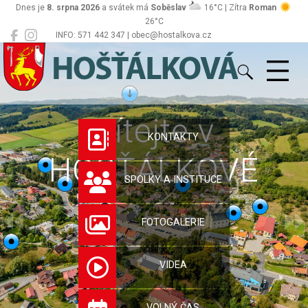
Dnes je
8. srpna 2026
a svátek má
Soběslav
16°C | Zítra
Roman
26°C
INFO: 571 442 347 | obec@hostalkova.cz
Hošťálková
Vítejte v
KONTAKTY
HOŠŤÁLKOVÉ
SPOLKY A INSTITUCE
FOTOGALERIE
VIDEA
VOLNÝ ČAS