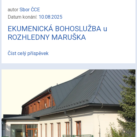
autor
Sbor ČCE
Datum konání:
10.08.2025
EKUMENICKÁ BOHOSLUŽBA u
ROZHLEDNY MARUŠKA
Číst celý příspěvek