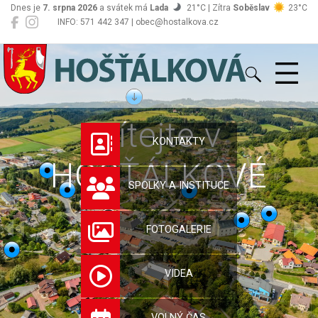
Dnes je
7. srpna 2026
a svátek má
Lada
21°C | Zítra
Soběslav
23°C
INFO: 571 442 347 | obec@hostalkova.cz
Hošťálková
Vítejte v
KONTAKTY
HOŠŤÁLKOVÉ
SPOLKY A INSTITUCE
FOTOGALERIE
VIDEA
VOLNÝ ČAS