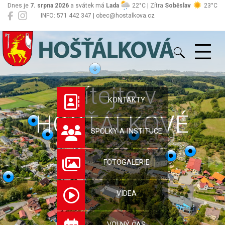
Dnes je
7. srpna 2026
a svátek má
Lada
22°C | Zítra
Soběslav
23°C
INFO: 571 442 347 | obec@hostalkova.cz
Hošťálková
Vítejte v
KONTAKTY
HOŠŤÁLKOVÉ
SPOLKY A INSTITUCE
FOTOGALERIE
VIDEA
VOLNÝ ČAS