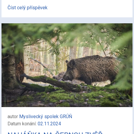
Číst celý příspěvek
autor
Myslivecký spolek GRÚŇ
Datum konání:
02.11.2024