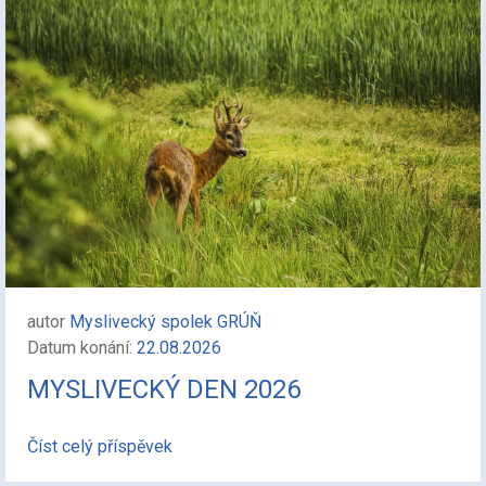
autor
Myslivecký spolek GRÚŇ
Datum konání:
22.08.2026
MYSLIVECKÝ DEN 2026
Číst celý příspěvek