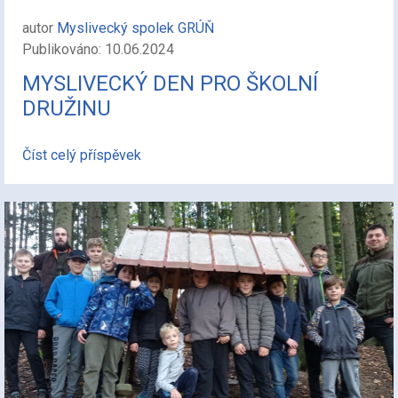
autor
Myslivecký spolek GRÚŇ
Publikováno: 10.06.2024
MYSLIVECKÝ DEN PRO ŠKOLNÍ
DRUŽINU
Číst celý příspěvek