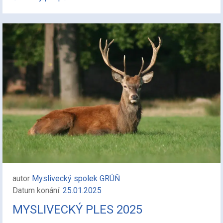
autor
Myslivecký spolek GRÚŇ
Datum konání:
25.01.2025
MYSLIVECKÝ PLES 2025