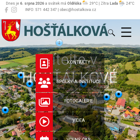
Dnes je
6. srpna 2026
a svátek má
Oldřiška
29°C | Zítra
Lada
24°C
INFO: 571 442 347 | obec@hostalkova.cz
Hošťálková
Vítejte v
KONTAKTY
HOŠŤÁLKOVÉ
SPOLKY A INSTITUCE
FOTOGALERIE
VIDEA
VOLNÝ ČAS