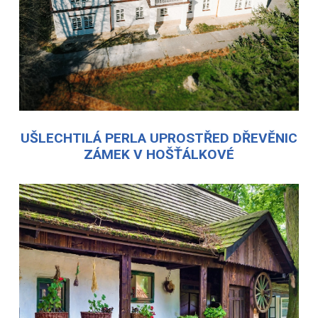
UŠLECHTILÁ PERLA UPROSTŘED DŘEVĚNIC
ZÁMEK V HOŠŤÁLKOVÉ