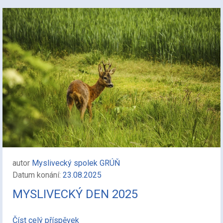
autor
Myslivecký spolek GRÚŇ
Datum konání:
23.08.2025
MYSLIVECKÝ DEN 2025
Číst celý příspěvek