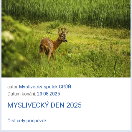
autor
Myslivecký spolek GRÚŇ
Datum konání:
23.08.2025
MYSLIVECKÝ DEN 2025
Číst celý příspěvek