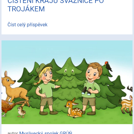
ČISTĚNÍ KRAJŮ SVÁŽNICE PO
TROJÁKEM
Číst celý příspěvek
autor
Myslivecký spolek GRÚŇ