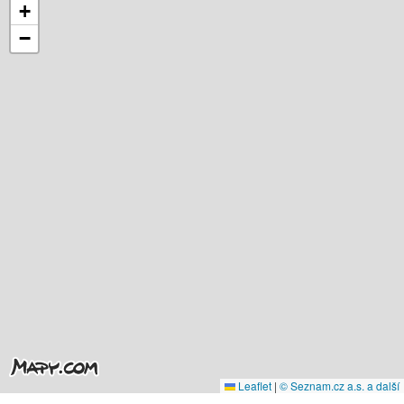
+
−
Leaflet
|
© Seznam.cz a.s. a další