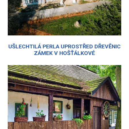
UŠLECHTILÁ PERLA UPROSTŘED DŘEVĚNIC
ZÁMEK V HOŠŤÁLKOVÉ