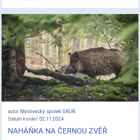
autor
Myslivecký spolek GRÚŇ
Datum konání:
02.11.2024
NAHÁŇKA NA ČERNOU ZVĚŘ