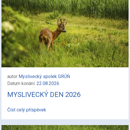
autor
Myslivecký spolek GRÚŇ
Datum konání:
22.08.2026
MYSLIVECKÝ DEN 2026
Číst celý příspěvek