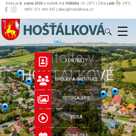
Dnes je
6. srpna 2026
a svátek má
Oldřiška
24°C | Zítra
Lada
24°C
INFO: 571 442 347 | obec@hostalkova.cz
Hošťálková
Vítejte v
KONTAKTY
HOŠŤÁLKOVÉ
SPOLKY A INSTITUCE
FOTOGALERIE
VIDEA
VOLNÝ ČAS