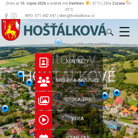
Dnes je
10. srpna 2026
a svátek má
Vavřinec
31°C | Zítra
Zuzana
25°C
INFO: 571 442 347 | obec@hostalkova.cz
Hošťálková
Vítejte v
KONTAKTY
HOŠŤÁLKOVÉ
SPOLKY A INSTITUCE
FOTOGALERIE
VIDEA
VOLNÝ ČAS