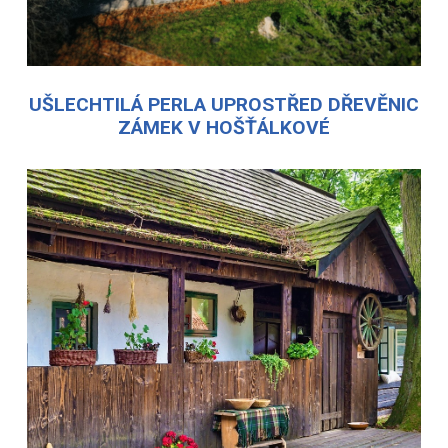
UŠLECHTILÁ PERLA UPROSTŘED DŘEVĚNIC
ZÁMEK V HOŠŤÁLKOVÉ