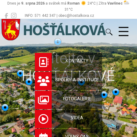
Dnes je
9. srpna 2026
a svátek má
Roman
24°C | Zítra
Vavřinec
31°C
INFO: 571 442 347 | obec@hostalkova.cz
Hošťálková
Vítejte v
KONTAKTY
HOŠŤÁLKOVÉ
SPOLKY A INSTITUCE
FOTOGALERIE
VIDEA
VOLNÝ ČAS