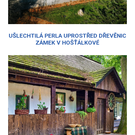
UŠLECHTILÁ PERLA UPROSTŘED DŘEVĚNIC
ZÁMEK V HOŠŤÁLKOVÉ