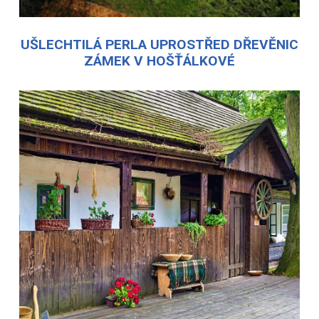
UŠLECHTILÁ PERLA UPROSTŘED DŘEVĚNIC
ZÁMEK V HOŠŤÁLKOVÉ