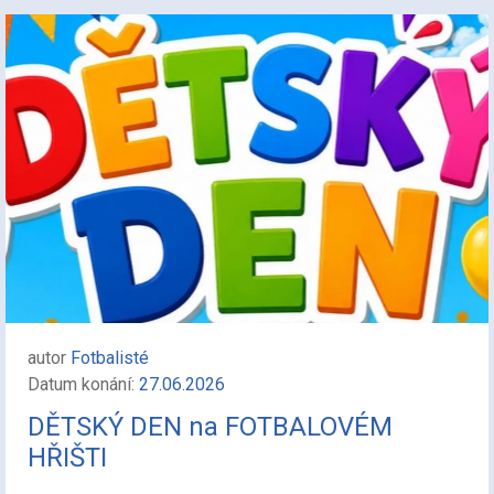
autor
Fotbalisté
Datum konání:
27.06.2026
DĚTSKÝ DEN na FOTBALOVÉM
HŘIŠTI