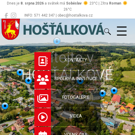
Dnes je
8. srpna 2026
a svátek má
Soběslav
23°C | Zítra
Roman
26°C
INFO: 571 442 347 | obec@hostalkova.cz
Hošťálková
Vítejte v
KONTAKTY
HOŠŤÁLKOVÉ
SPOLKY A INSTITUCE
FOTOGALERIE
VIDEA
VOLNÝ ČAS