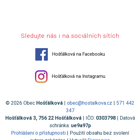
Sledujte nás i na sociálních sítích
Hošťálková na Facebooku
Hošťálková na Instagramu
© 2026 Obec
Hošťálková
|
obec@hostalkova.cz
|
571 442
347
Hošťálková 3, 756 22 Hošťálková
| IČO:
0303798
| Datová
schránka:
ue9a97p
Prohlášení o přístupnosti
| Použití obsahu bez svolení