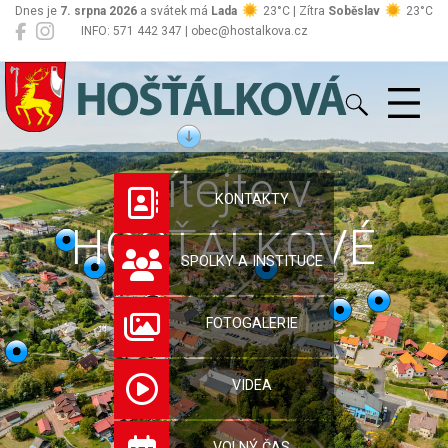
Dnes je
7. srpna 2026
a svátek má
Lada
23°C | Zítra
Soběslav
23°C
INFO: 571 442 347 | obec@hostalkova.cz
Hošťálková
Vítejte v
KONTAKTY
HOŠŤÁLKOVÉ
SPOLKY A INSTITUCE
FOTOGALERIE
VIDEA
VOLNÝ ČAS