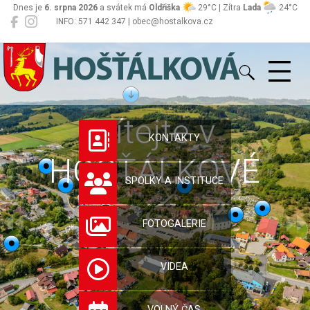
Dnes je
6. srpna 2026
a svátek má
Oldřiška
29°C | Zítra
Lada
24°C
INFO: 571 442 347 | obec@hostalkova.cz
Hošťálková
Vítejte v
KONTAKTY
HOŠŤÁLKOVÉ
SPOLKY A INSTITUCE
FOTOGALERIE
VIDEA
VOLNÝ ČAS