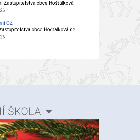
ní Zastupitelstva obce Hošťálková…
026
ání OZ
 zastupitelstva obce Hošťálková se…
026
Í ŠKOLA