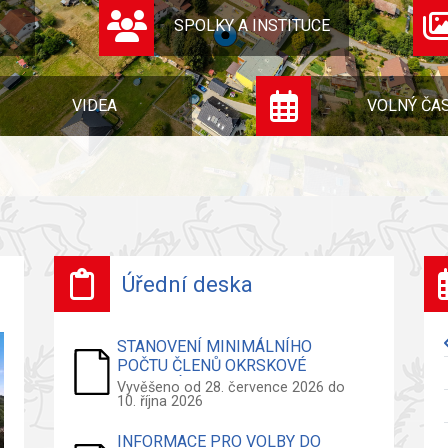
SPOLKY A INSTITUCE
VIDEA
VOLNÝ ČA
Úřední deska
STANOVENÍ MINIMÁLNÍHO
POČTU ČLENŮ OKRSKOVÉ
VOLEBNÍ KOMISE - VOLBY DO
Vyvěšeno od 28. července 2026 do
10. října 2026
ZASTUPITELSTVA OBCE
INFORMACE PRO VOLBY DO