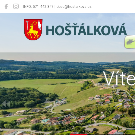
INFO: 571 442 347 | obec@hostalkova.cz
Hošťálková
Vít