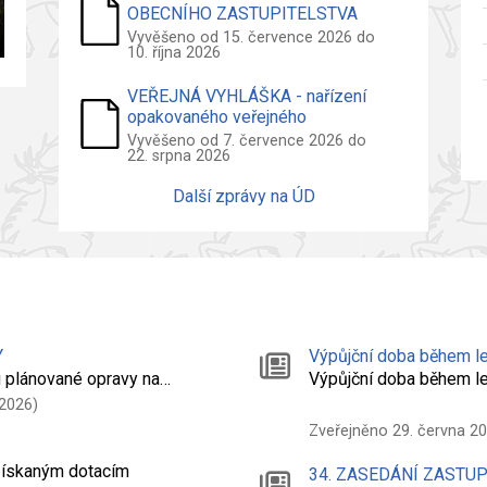
OBECNÍHO ZASTUPITELSTVA
2026
Vyvěšeno od 15. července 2026 do
10. října 2026
VEŘEJNÁ VYHLÁŠKA - nařízení
opakovaného veřejného
projednání návrhu územního plánu
Vyvěšeno od 7. července 2026 do
22. srpna 2026
Další zprávy na ÚD
Y
Výpůjční doba během le
 plánované opravy na…
Výpůjční doba během l
 2026)
Zveřejněno 29. června 2
 získaným dotacím
34. ZASEDÁNÍ ZASTU