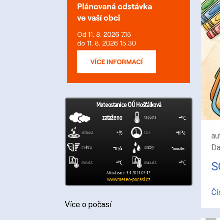
au
Da
S
Čí
Více o počasí