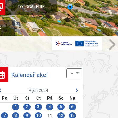
FOTOGALERIE
S
＋
Kalendář akcí
Říjen 2024
Po
Út
St
Čt
Pá
So
Ne
1
2
3
4
5
6
7
8
9
10
11
12
13