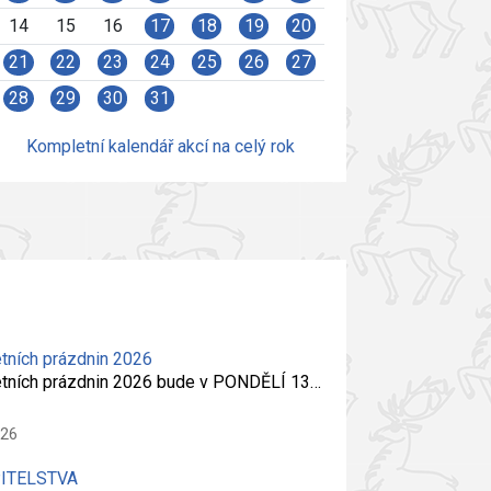
14
15
16
17
18
19
20
21
22
23
24
25
26
27
28
29
30
31
Kompletní kalendář akcí na celý rok
tních prázdnin 2026
etních prázdnin 2026 bude v PONDĚLÍ 13…
026
PITELSTVA