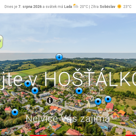
Dnes je
7. srpna 2026
a svátek má
Lada
20°C | Zítra
Soběslav
23°C
ejte v HOŠŤÁL
Nejvíce Vás zajímá