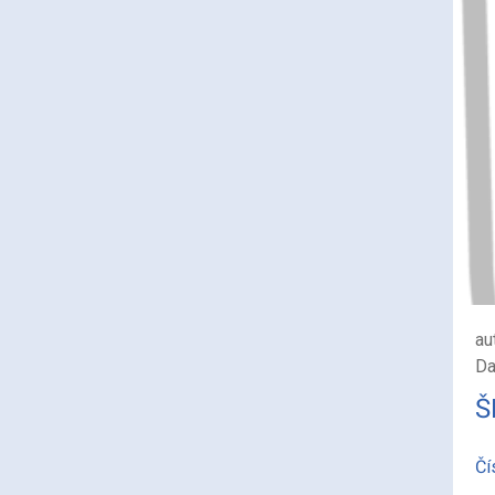
au
Da
Š
Čí