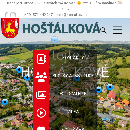
Dnes je
9. srpna 2026
a svátek má
Roman
22°C | Zítra
Vavřinec
31°C
INFO: 571 442 347 | obec@hostalkova.cz
Hošťálková
Vítejte v
KONTAKTY
HOŠŤÁLKOVÉ
SPOLKY A INSTITUCE
FOTOGALERIE
VIDEA
VOLNÝ ČAS