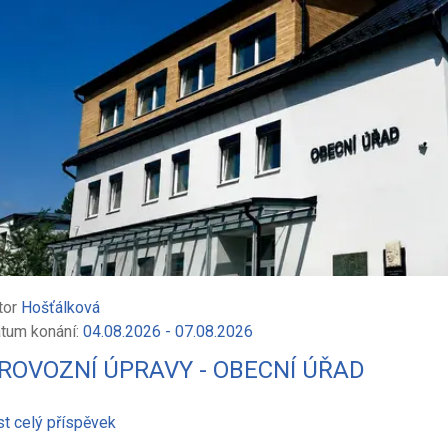
tor
Hošťálková
tum konání:
04.08.2026 - 07.08.2026
ROVOZNÍ ÚPRAVY - OBECNÍ ÚŘAD
st celý příspěvek