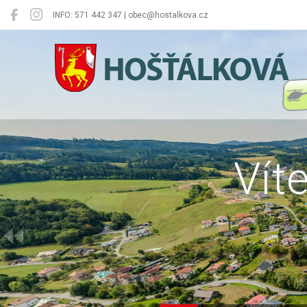
INFO: 571 442 347 | obec@hostalkova.cz
Hošťálková
Vít