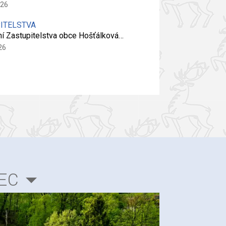
026
PITELSTVA
ní Zastupitelstva obce Hošťálková…
26
EC