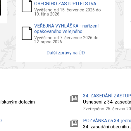
OBECNÍHO ZASTUPITELSTVA
2026
Vyvěšeno od 15. července 2026 do
10. října 2026
VEŘEJNÁ VYHLÁŠKA - nařízení
opakovaného veřejného
projednání návrhu územního plánu
Vyvěšeno od 7. července 2026 do
22. srpna 2026
Další zprávy na ÚD
34. ZASEDÁNÍ ZASTU
 získaným dotacím
Usnesení z 34. zasedá
Zveřejněno 25. června 2
D
POZVÁNKA na 34. jedn
34. zasedání obecního