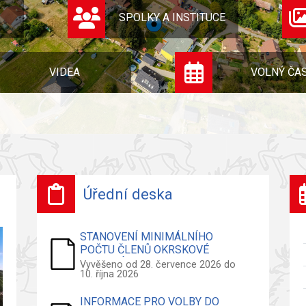
SPOLKY A INSTITUCE
VIDEA
VOLNÝ ČA
Úřední deska
STANOVENÍ MINIMÁLNÍHO
POČTU ČLENŮ OKRSKOVÉ
VOLEBNÍ KOMISE - VOLBY DO
Vyvěšeno od 28. července 2026 do
10. října 2026
ZASTUPITELSTVA OBCE
INFORMACE PRO VOLBY DO