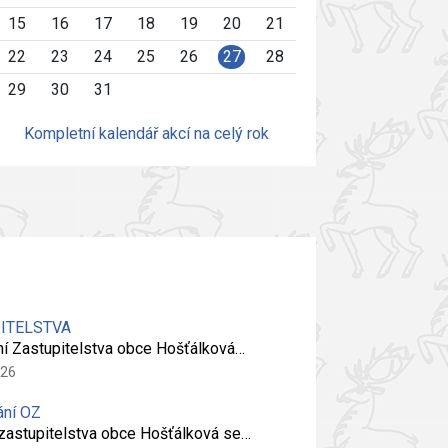
15
16
17
18
19
20
21
22
23
24
25
26
27
28
29
30
31
Kompletní kalendář akcí na celý rok
PITELSTVA
ní Zastupitelstva obce Hošťálková…
026
ání OZ
 zastupitelstva obce Hošťálková se…