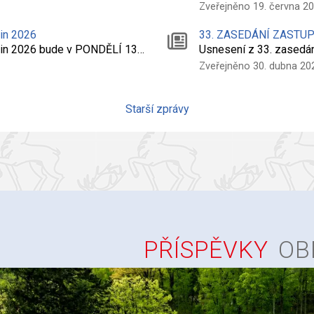
Zveřejněno 19. června 2
nin 2026
33. ZASEDÁNÍ ZASTU
dnin 2026 bude v PONDĚLÍ 13…
Usnesení z 33. zasedá
Zveřejněno 30. dubna 20
Starší zprávy
PŘÍSPĚVKY
OB