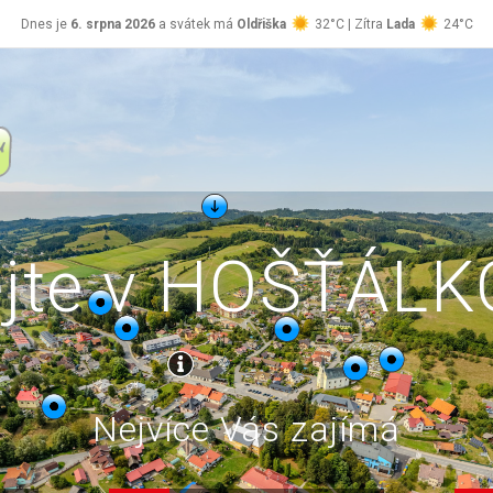
Dnes je
6. srpna 2026
a svátek má
Oldřiška
32°C | Zítra
Lada
24°C
ejte v HOŠŤÁL
Nejvíce Vás zajímá