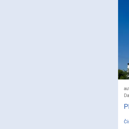
au
Da
P
Čí