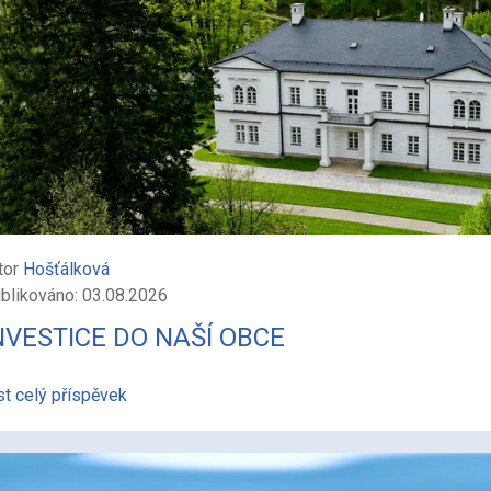
tor
Hošťálková
blikováno: 03.08.2026
NVESTICE DO NAŠÍ OBCE
st celý příspěvek