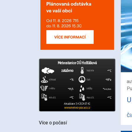
au
Pu
U
Čí
Více o počasí