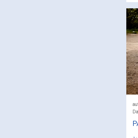
au
Da
P