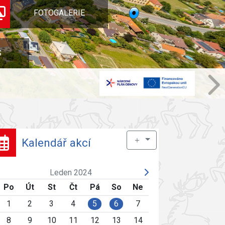
FOTOGALERIE
S
＋
Kalendář akcí
Leden 2024
Po
Út
St
Čt
Pá
So
Ne
1
2
3
4
5
6
7
8
9
10
11
12
13
14