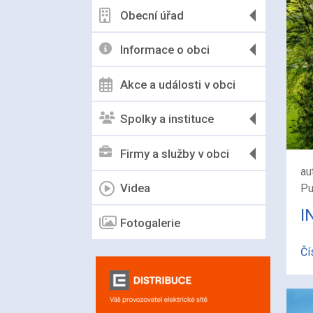
Obecní úřad
Informace o obci
Akce a události v obci
Spolky a instituce
Firmy a služby v obci
au
Videa
Pu
I
Fotogalerie
Čí