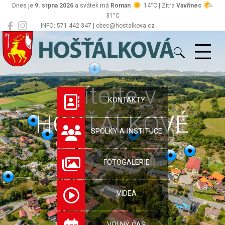
Dnes je
9. srpna 2026
a svátek má
Roman
14°C | Zítra
Vavřinec
31°C
INFO: 571 442 347 | obec@hostalkova.cz
Hošťálková
Vítejte v
KONTAKTY
HOŠŤÁLKOVÉ
SPOLKY A INSTITUCE
FOTOGALERIE
VIDEA
VOLNÝ ČAS