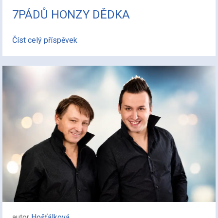
7PÁDŮ HONZY DĚDKA
Číst celý příspěvek
autor
Hošťálková