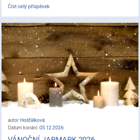
Číst celý příspěvek
autor
Hošťálková
Datum konání:
05.12.2026
VÁNOČNÍ JARMARK 2026