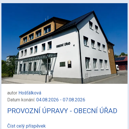
autor
Hošťálková
Datum konání:
04.08.2026 - 07.08.2026
PROVOZNÍ ÚPRAVY - OBECNÍ ÚŘAD
Číst celý příspěvek