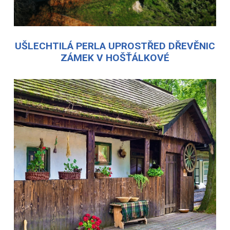
UŠLECHTILÁ PERLA UPROSTŘED DŘEVĚNIC
ZÁMEK V HOŠŤÁLKOVÉ