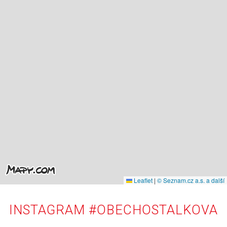
Leaflet
|
© Seznam.cz a.s. a další
INSTAGRAM #OBECHOSTALKOVA