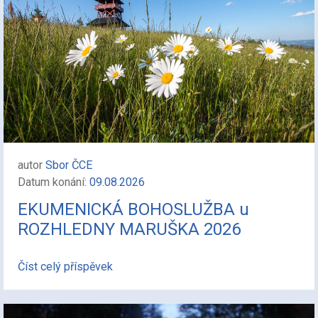
autor
Sbor ČCE
Datum konání:
09.08.2026
EKUMENICKÁ BOHOSLUŽBA u
ROZHLEDNY MARUŠKA 2026
Číst celý příspěvek