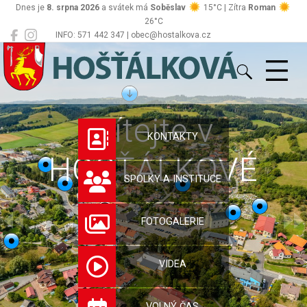
Dnes je
8. srpna 2026
a svátek má
Soběslav
15°C | Zítra
Roman
26°C
INFO: 571 442 347 | obec@hostalkova.cz
Hošťálková
Vítejte v
KONTAKTY
HOŠŤÁLKOVÉ
SPOLKY A INSTITUCE
FOTOGALERIE
VIDEA
VOLNÝ ČAS