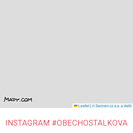
Leaflet
|
© Seznam.cz a.s. a další
INSTAGRAM #OBECHOSTALKOVA