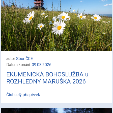
autor
Sbor ČCE
Datum konání:
09.08.2026
EKUMENICKÁ BOHOSLUŽBA u
ROZHLEDNY MARUŠKA 2026
Číst celý příspěvek