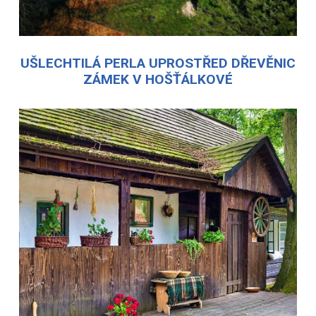
UŠLECHTILÁ PERLA UPROSTŘED DŘEVĚNIC
ZÁMEK V HOŠŤÁLKOVÉ