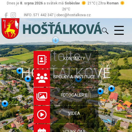
Dnes je
8. srpna 2026
a svátek má
Soběslav
21°C | Zítra
Roman
26°C
INFO: 571 442 347 | obec@hostalkova.cz
Hošťálková
Vítejte v
KONTAKTY
HOŠŤÁLKOVÉ
SPOLKY A INSTITUCE
FOTOGALERIE
VIDEA
VOLNÝ ČAS