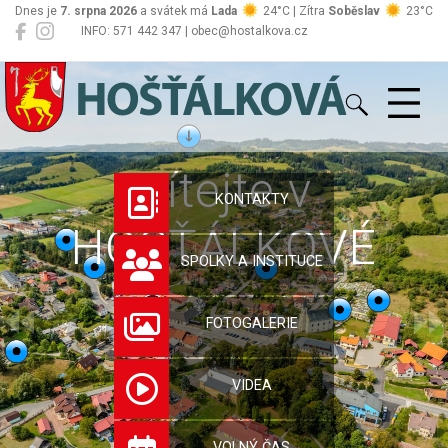
Dnes je
7. srpna 2026
a svátek má
Lada
24°C | Zítra
Soběslav
23°C
INFO: 571 442 347 | obec@hostalkova.cz
Hošťálková
Vítejte v
KONTAKTY
HOŠŤÁLKOVÉ
SPOLKY A INSTITUCE
FOTOGALERIE
VIDEA
VOLNÝ ČAS