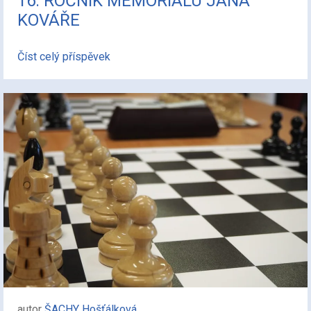
16. ROČNÍK MEMORIÁLU JANA
KOVÁŘE
Číst celý příspěvek
autor
ŠACHY Hošťálková