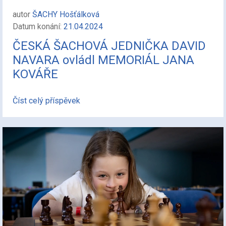
autor
ŠACHY Hošťálková
Datum konání:
21.04.2024
ČESKÁ ŠACHOVÁ JEDNIČKA DAVID
NAVARA ovládl MEMORIÁL JANA
KOVÁŘE
Číst celý příspěvek