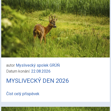
autor
Myslivecký spolek GRÚŇ
Datum konání:
22.08.2026
MYSLIVECKÝ DEN 2026
Číst celý příspěvek