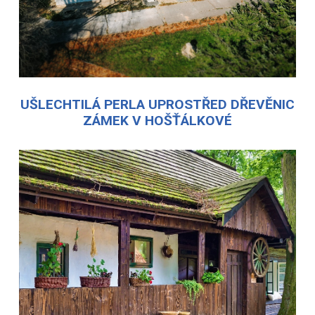
UŠLECHTILÁ PERLA UPROSTŘED DŘEVĚNIC
ZÁMEK V HOŠŤÁLKOVÉ