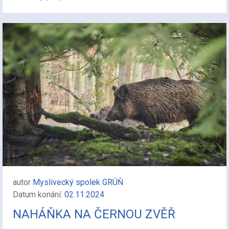
autor
Myslivecký spolek GRÚŇ
Datum konání:
02.11.2024
NAHÁŇKA NA ČERNOU ZVĚŘ