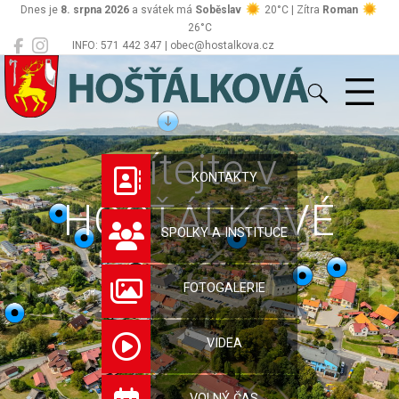
Dnes je
8. srpna 2026
a svátek má
Soběslav
20°C | Zítra
Roman
26°C
INFO: 571 442 347 | obec@hostalkova.cz
Hošťálková
Vítejte v
KONTAKTY
HOŠŤÁLKOVÉ
SPOLKY A INSTITUCE
FOTOGALERIE
VIDEA
VOLNÝ ČAS