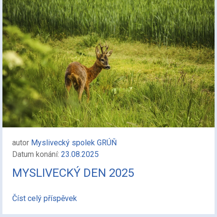
autor
Myslivecký spolek GRÚŇ
Datum konání:
23.08.2025
MYSLIVECKÝ DEN 2025
Číst celý příspěvek