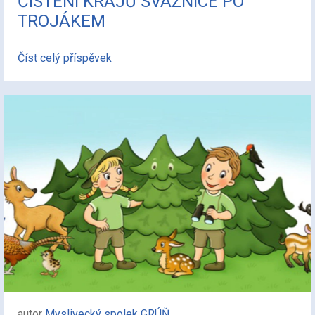
ČISTĚNÍ KRAJŮ SVÁŽNICE PO
TROJÁKEM
Číst celý příspěvek
autor
Myslivecký spolek GRÚŇ