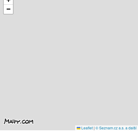
−
Leaflet
|
© Seznam.cz a.s. a další