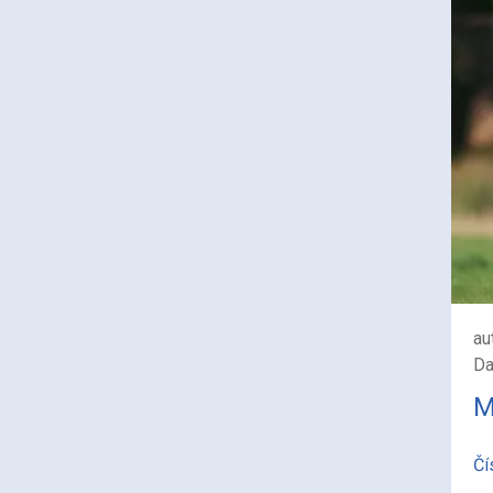
au
Da
M
Čí