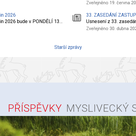
Zveřejněno 19. června 2
nin 2026
33. ZASEDÁNÍ ZASTU
dnin 2026 bude v PONDĚLÍ 13…
Usnesení z 33. zasedá
Zveřejněno 30. dubna 20
Starší zprávy
PŘÍSPĚVKY
MYSLIVECKÝ 