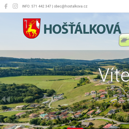
INFO: 571 442 347 | obec@hostalkova.cz
Hošťálková
Vít