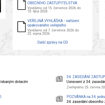
OBECNÍHO ZASTUPITELSTVA
2026
Vyvěšeno od 15. července 2026 do
10. října 2026
VEŘEJNÁ VYHLÁŠKA - nařízení
opakovaného veřejného
projednání návrhu územního plánu
Vyvěšeno od 7. července 2026 do
22. srpna 2026
Další zprávy na ÚD
34. ZASEDÁNÍ ZASTU
 získaným dotacím
Usnesení z 34. zasedá
Zveřejněno 25. června 2
D
POZVÁNKA na 34. jedn
34. zasedání obecního