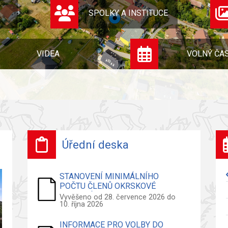
SPOLKY A INSTITUCE
VIDEA
VOLNÝ ČA
Úřední deska
STANOVENÍ MINIMÁLNÍHO
POČTU ČLENŮ OKRSKOVÉ
VOLEBNÍ KOMISE - VOLBY DO
Vyvěšeno od 28. července 2026 do
10. října 2026
ZASTUPITELSTVA OBCE
INFORMACE PRO VOLBY DO