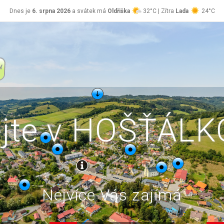
Dnes je
6. srpna 2026
a svátek má
Oldřiška
32°C | Zítra
Lada
24°C
ejte v HOŠŤÁL
Nejvíce Vás zajímá