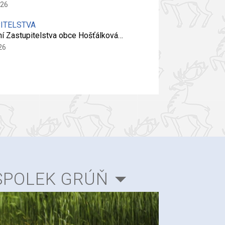
026
PITELSTVA
ní Zastupitelstva obce Hošťálková…
26
SPOLEK GRÚŇ