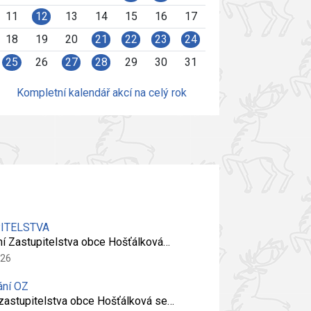
11
12
13
14
15
16
17
18
19
20
21
22
23
24
25
26
27
28
29
30
31
Kompletní kalendář akcí na celý rok
PITELSTVA
ní Zastupitelstva obce Hošťálková…
026
ání OZ
 zastupitelstva obce Hošťálková se…