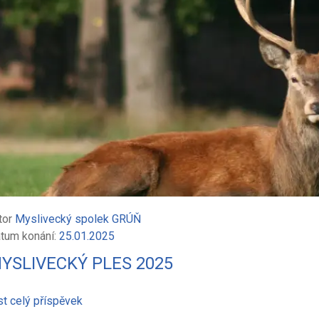
tor
Myslivecký spolek GRÚŇ
tum konání:
25.01.2025
YSLIVECKÝ PLES 2025
st celý příspěvek