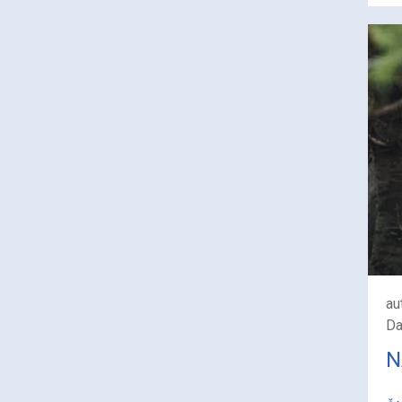
au
Da
N