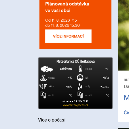
au
Da
M
Čí
Více o počasí