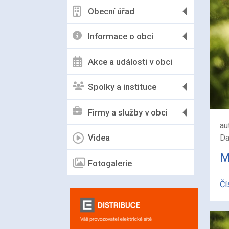
Obecní úřad
Informace o obci
Akce a události v obci
Spolky a instituce
Firmy a služby v obci
au
Videa
Da
M
Fotogalerie
Čí