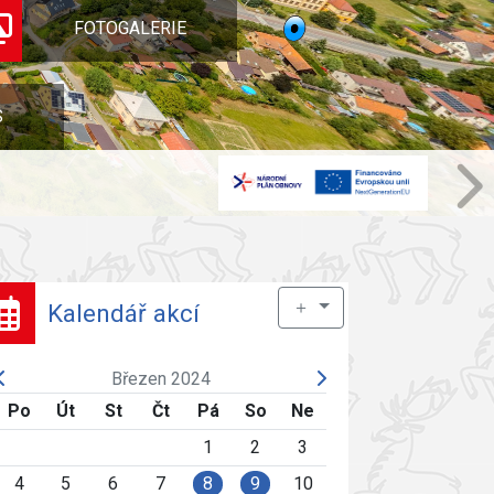
FOTOGALERIE
S
＋
Kalendář akcí
Březen 2024
Po
Út
St
Čt
Pá
So
Ne
1
2
3
4
5
6
7
8
9
10