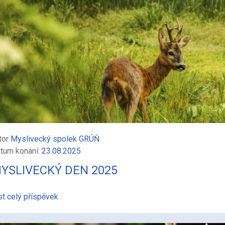
tor
Myslivecký spolek GRÚŇ
tum konání:
23.08.2025
YSLIVECKÝ DEN 2025
st celý příspěvek