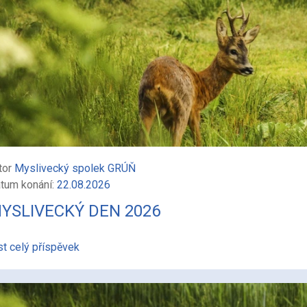
tor
Myslivecký spolek GRÚŇ
tum konání:
22.08.2026
YSLIVECKÝ DEN 2026
st celý příspěvek