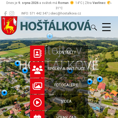
Dnes je
9. srpna 2026
a svátek má
Roman
14°C | Zítra
Vavřinec
31°C
INFO: 571 442 347 | obec@hostalkova.cz
Hošťálková
Vítejte v
KONTAKTY
HOŠŤÁLKOVÉ
SPOLKY A INSTITUCE
FOTOGALERIE
VIDEA
VOLNÝ ČAS