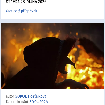
STŘEDA 28. ŘÍJNA 2026
Číst celý příspěvek
autor
SOKOL Hošťálková
Datum konání:
30.04.2026