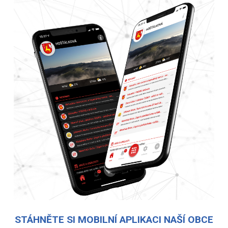
STÁHNĚTE SI MOBILNÍ APLIKACI NAŠÍ OBCE