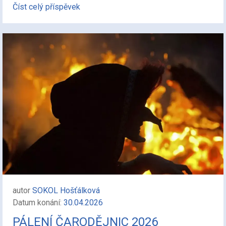
Číst celý příspěvek
autor
SOKOL Hošťálková
Datum konání:
30.04.2026
PÁLENÍ ČARODĚJNIC 2026