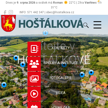
Dnes je
9. srpna 2026
a svátek má
Roman
22°C | Zítra
Vavřinec
31°C
INFO: 571 442 347 | obec@hostalkova.cz
Hošťálková
Vítejte v
KONTAKTY
HOŠŤÁLKOVÉ
SPOLKY A INSTITUCE
FOTOGALERIE
VIDEA
VOLNÝ ČAS