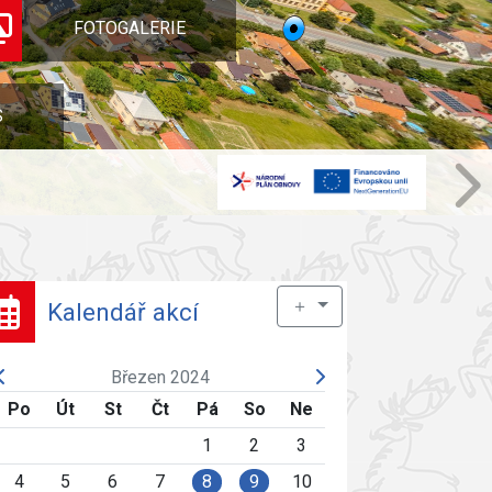
FOTOGALERIE
S
＋
Kalendář akcí
Březen 2024
Po
Út
St
Čt
Pá
So
Ne
1
2
3
4
5
6
7
8
9
10