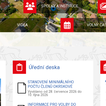
SPOLKY A INSTITUCE
VIDEA
VOLNÝ ČA
Úřední deska
STANOVENÍ MINIMÁLNÍHO
POČTU ČLENŮ OKRSKOVÉ
VOLEBNÍ KOMISE - VOLBY DO
Vyvěšeno od 28. července 2026 do
10. října 2026
ZASTUPITELSTVA OBCE
INFORMACE PRO VOLBY DO