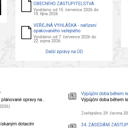
OBECNÍHO ZASTUPITELSTVA
2026
Vyvěšeno od 15. července 2026 do
10. října 2026
VEŘEJNÁ VYHLÁŠKA - nařízení
opakovaného veřejného
projednání návrhu územního plánu
Vyvěšeno od 7. července 2026 do
22. srpna 2026
Další zprávy na ÚD
Y
Výpůjční doba během le
 plánované opravy na…
Výpůjční doba během l
 2026)
Zveřejněno 29. června 2
 získaným dotacím
34. ZASEDÁNÍ ZASTU