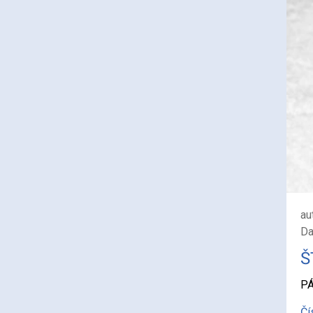
au
Da
Š
PÁ
Čí