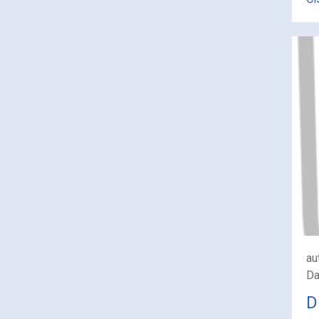
au
Da
D