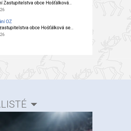
ní Zastupitelstva obce Hošťálková…
026
ání OZ
 zastupitelstva obce Hošťálková se…
026
LISTÉ