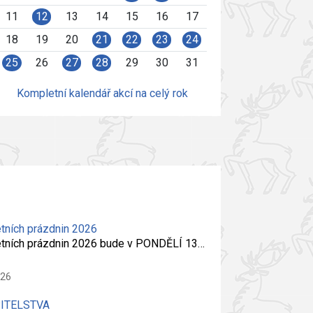
11
12
13
14
15
16
17
18
19
20
21
22
23
24
25
26
27
28
29
30
31
Kompletní kalendář akcí na celý rok
tních prázdnin 2026
etních prázdnin 2026 bude v PONDĚLÍ 13…
026
PITELSTVA