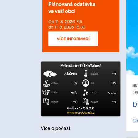
au
Da
D
Čí
Více o počasí