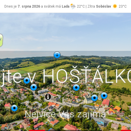
Dnes je
7. srpna 2026
a svátek má
Lada
22°C | Zítra
Soběslav
23°C
ejte v HOŠŤÁL
Nejvíce Vás zajímá