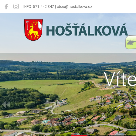
INFO: 571 442 347 | obec@hostalkova.cz
Hošťálková
Vít