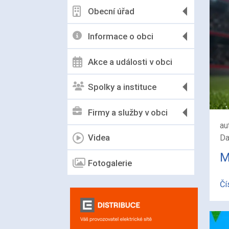
Obecní úřad
Informace o obci
Akce a události v obci
Spolky a instituce
Firmy a služby v obci
au
Videa
Da
M
Fotogalerie
Čí