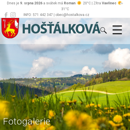
Dnes je
9. srpna 2026
a svátek má
Roman
20°C | Zítra
Vavřinec
31°C
INFO: 571 442 347 | obec@hostalkova.cz
Hošťálková
Fotogalerie