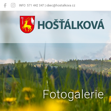
INFO: 571 442 347 | obec@hostalkova.cz
Hošťálková
Fotogalerie