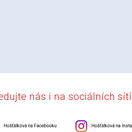
edujte nás i na sociálních sít
Hošťálková na Facebooku
Hošťálková na Inst