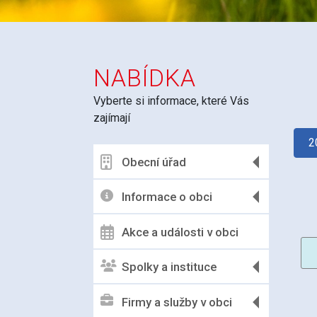
NABÍDKA
Vyberte si informace, které Vás
zajímají
2
Obecní úřad
Informace o obci
Akce a události v obci
Spolky a instituce
Firmy a služby v obci