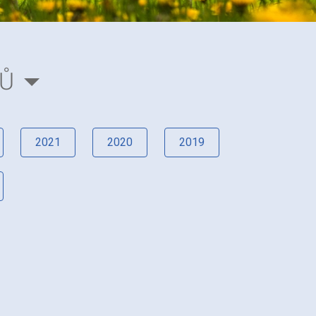
RŮ
2021
2020
2019