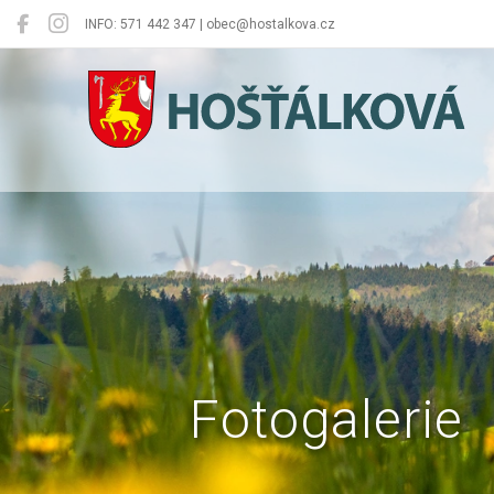
INFO: 571 442 347 | obec@hostalkova.cz
Hošťálková
Fotogalerie