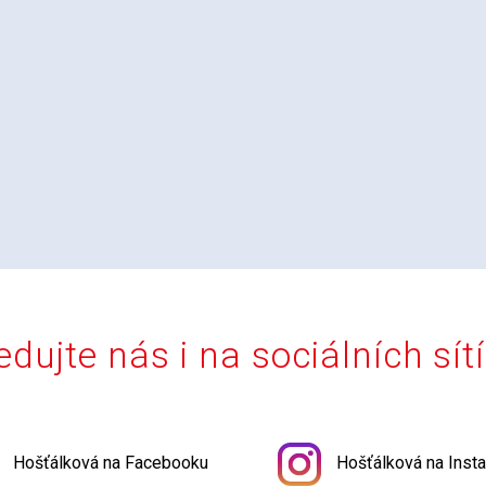
edujte nás i na sociálních sít
Hošťálková na Facebooku
Hošťálková na Inst