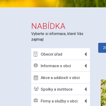
NABÍDKA
Vyberte si informace, které Vás
zajímají
2
Obecní úřad
Informace o obci
Akce a události v obci
Spolky a instituce
Firmy a služby v obci