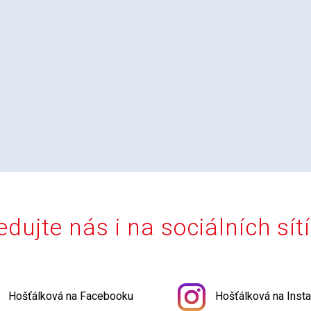
edujte nás i na sociálních sít
Hošťálková na Facebooku
Hošťálková na Inst