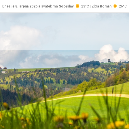
Dnes je
8. srpna 2026
a svátek má
Soběslav
23°C | Zítra
Roman
26°C