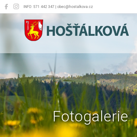
INFO: 571 442 347 | obec@hostalkova.cz
Hošťálková
Fotogalerie