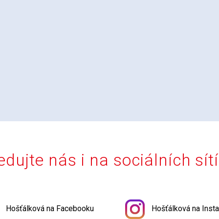
edujte nás i na sociálních sít
Hošťálková na Facebooku
Hošťálková na Inst