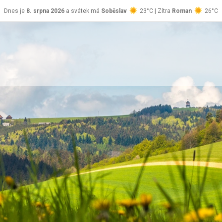
Dnes je
8. srpna 2026
a svátek má
Soběslav
23°C | Zítra
Roman
26°C