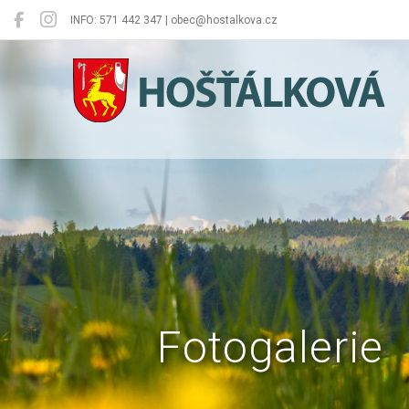
INFO: 571 442 347 | obec@hostalkova.cz
Hošťálková
Fotogalerie