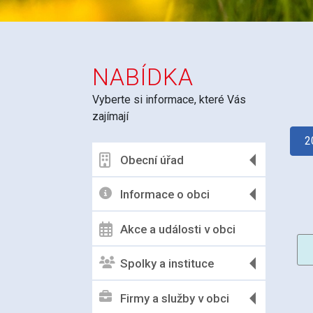
NABÍDKA
Vyberte si informace, které Vás
zajímají
2
Obecní úřad
Informace o obci
Akce a události v obci
Spolky a instituce
Firmy a služby v obci