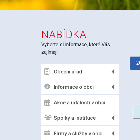
NABÍDKA
Vyberte si informace, které Vás
zajímají
2
Obecní úřad
Informace o obci
Akce a události v obci
Spolky a instituce
Firmy a služby v obci