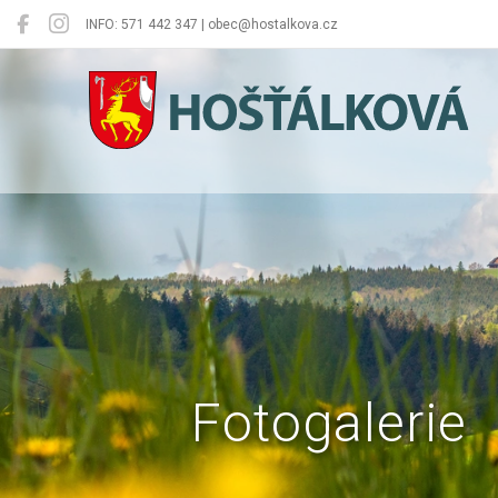
INFO: 571 442 347 | obec@hostalkova.cz
Hošťálková
Fotogalerie