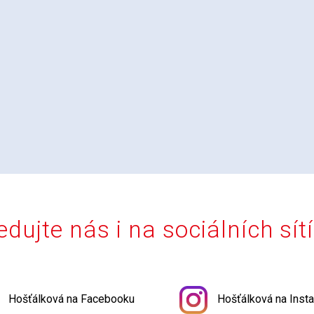
edujte nás i na sociálních sít
Hošťálková na Facebooku
Hošťálková na Inst