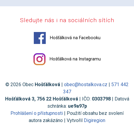
Sledujte nás i na sociálních sítích
Hošťálková na Facebooku
Hošťálková na Instagramu
© 2026 Obec
Hošťálková
|
obec@hostalkova.cz
|
571 442
347
Hošťálková 3, 756 22 Hošťálková
| IČO:
0303798
| Datová
schránka:
ue9a97p
Prohlášení o přístupnosti
| Použití obsahu bez svolení
autora zakázáno | Vytvořil
Digiregion