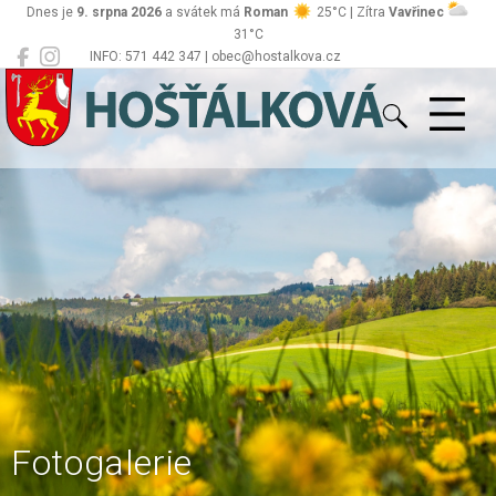
Dnes je
9. srpna 2026
a svátek má
Roman
25°C | Zítra
Vavřinec
31°C
INFO: 571 442 347 | obec@hostalkova.cz
Hošťálková
Fotogalerie