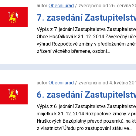
autor
Obecní úřad
/ zveřejněno od 26. června 2
7. zasedání Zastupitelst
Výpis z 7. jednání Zastupitelstva Zastupitels
Obce Hošťálková k 31. 12. 2014 Závěrečný úč
výhrad Rozpočtové změny v předloženém zněn
zřízení věcného břemene, osobní…
autor
Obecní úřad
/ zveřejněno od 4. května 2
6. zasedání Zastupitelst
Výpis z 6. jednání Zastupitelstva Zastupitels
majetku k 31. 12. 2014 Rozpočtové změny v p
Hruškových Bezúplatný převod pozemků, na kte
z vlastnictví Úřadu pro zastupování státu ve…