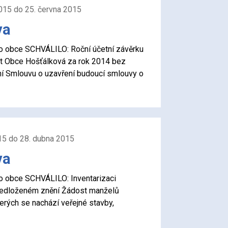
015 do 25. června 2015
va
tvo obce SCHVÁLILO: Roční účetní závěrku
et Obce Hošťálková za rok 2014 bez
í Smlouvu o uzavření budoucí smlouvy o
015 do 28. dubna 2015
va
tvo obce SCHVÁLILO: Inventarizaci
ředloženém znění Žádost manželů
rých se nachází veřejné stavby,