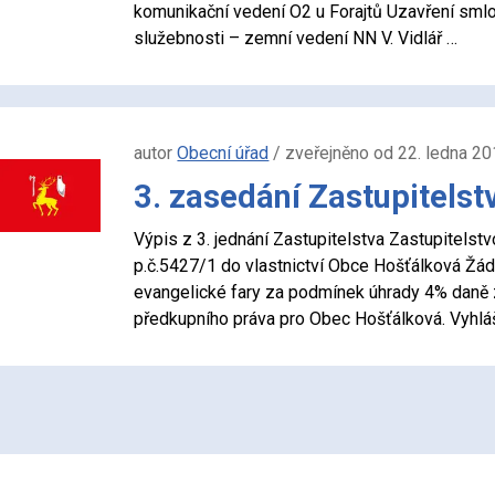
komunikační vedení O2 u Forajtů Uzavření sml
služebnosti – zemní vedení NN V. Vidlář …
autor
Obecní úřad
/ zveřejněno od 22. ledna 20
3. zasedání Zastupitelst
Výpis z 3. jednání Zastupitelstva Zastupitel
p.č.5427/1 do vlastnictví Obce Hošťálková Ž
evangelické fary za podmínek úhrady 4% daně z
předkupního práva pro Obec Hošťálková. Vyhlá