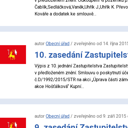
v předloženém znění. Odkoupení ½ pozemku p.
Čablík,Sedláčková,Vaněk,Uhřík J.,Uhřík K. Pře
Kováře a dodatek ke smlouvě…
autor
Obecní úřad
/ zveřejněno od 14. října 201
10. zasedání Zastupitels
Výpis z 10. jednání Zastupitelstva Zastupit
v předloženém znění. Smlouvu o poskytnutí úč
č.D/1992/2015/STR na akci „Úprava části zám
akce Hošťálková“ Kupní…
autor
Obecní úřad
/ zveřejněno od 9. září 2015 
9. zasedání Zastupitelst