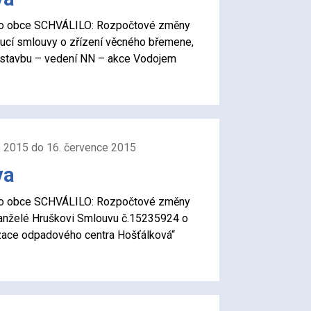
stvo obce SCHVÁLILO: Rozpočtové změny
ucí smlouvy o zřízení věcného břemene,
t stavbu – vedení NN – akce Vodojem
e 2015 do 16. července 2015
va
stvo obce SCHVÁLILO: Rozpočtové změny
anželé Hruškovi Smlouvu č.15235924 o
zace odpadového centra Hošťálková“