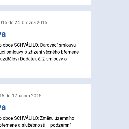
2015 do 24. března 2015
va
stvo obce SCHVÁLILO: Darovací smlouvu
ucí smlouvy o zřízení věcného břemene
uzdřálovi Dodatek č. 2 smlouvy o
15 do 17. února 2015
va
stvo obce SCHVÁLILO: Změnu územního
o břemene a služebnosti – podzemní