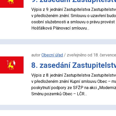
Výpis z 9. jednání Zastupitelstva Zastupitel
v předloženém znění. Smlouvu o uzavření budo
osobní služebnosti a smlouvu o právu provés
Hošťálková Plánovací smlouvu…
autor
Obecní úřad
/ zveřejněno od 18. červenc
8. zasedání Zastupitelst
Výpis z 8. jednání Zastupitelstva Zastupitel
v předloženém znění Kupní smlouvu Obec – m
poskytnutí podpory ze SFŽP na akci „Moderni
Směnu pozemků Obec – LČR…