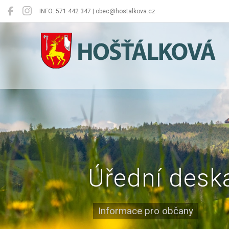
INFO: 571 442 347 | obec@hostalkova.cz
Hošťálková
Úřední desk
Informace pro občany