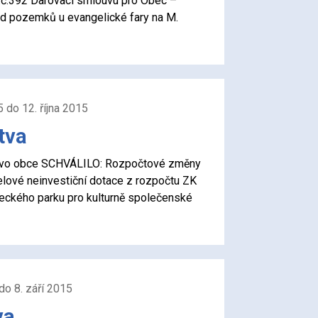
č.392 Darovací smlouvu pro Obec –
vod pozemků u evangelické fary na M.
5 do 12. října 2015
tva
elstvo obce SCHVÁLILO: Rozpočtové změny
elové neinvestiční dotace z rozpočtu ZK
eckého parku pro kulturně společenské
do 8. září 2015
va