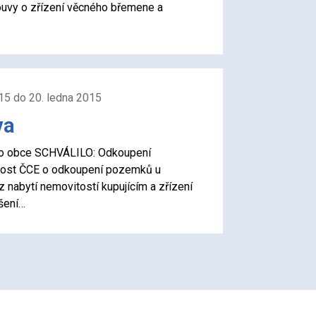
ouvy o zřízení věcného břemene a
15 do 20. ledna 2015
va
stvo obce SCHVÁLILO: Odkoupení
ádost ČCE o odkoupení pozemků u
 nabytí nemovitostí kupujícím a zřízení
šení…