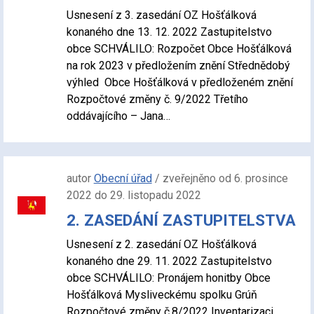
Usnesení z 3. zasedání OZ Hošťálková
konaného dne 13. 12. 2022 Zastupitelstvo
obce SCHVÁLILO: Rozpočet Obce Hošťálková
na rok 2023 v předložením znění Střednědobý
výhled Obce Hošťálková v předloženém znění
Rozpočtové změny č. 9/2022 Třetího
oddávajícího – Jana…
autor
Obecní úřad
/ zveřejněno od 6. prosince
2022 do 29. listopadu 2022
2. ZASEDÁNÍ ZASTUPITELSTVA
Usnesení z 2. zasedání OZ Hošťálková
konaného dne 29. 11. 2022 Zastupitelstvo
obce SCHVÁLILO: Pronájem honitby Obce
Hošťálková Mysliveckému spolku Grúň
Rozpočtové změny č.8/2022 Inventarizaci