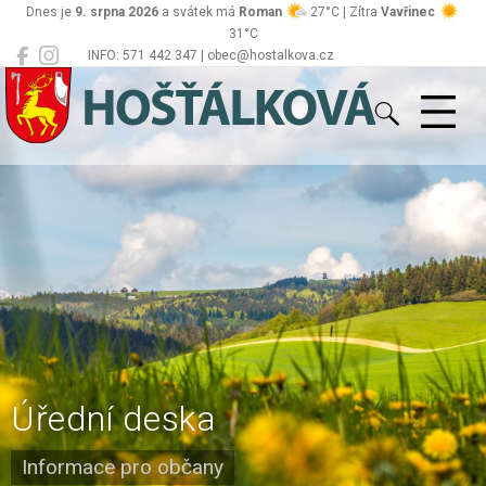
Dnes je
9. srpna 2026
a svátek má
Roman
27°C | Zítra
Vavřinec
31°C
INFO: 571 442 347 | obec@hostalkova.cz
Hošťálková
Úřední deska
Informace pro občany