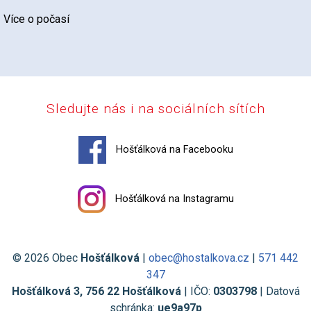
Více o počasí
Sledujte nás i na sociálních sítích
Hošťálková na Facebooku
Hošťálková na Instagramu
© 2026 Obec
Hošťálková
|
obec@hostalkova.cz
|
571 442
347
Hošťálková 3, 756 22 Hošťálková
| IČO:
0303798
| Datová
schránka:
ue9a97p