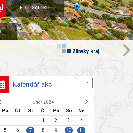
FOTOGALERIE
S
＋
Kalendář akcí
Únor 2024
Po
Út
St
Čt
Pá
So
Ne
1
2
3
4
5
6
7
8
9
10
11