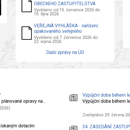
OBECNÍHO ZASTUPITELSTVA
2026
Vyvěšeno od 15. července 2026 do
10. října 2026
VEŘEJNÁ VYHLÁŠKA - nařízení
opakovaného veřejného
projednání návrhu územního plánu
Vyvěšeno od 7. července 2026 do
22. srpna 2026
Další zprávy na ÚD
Y
Výpůjční doba během le
 plánované opravy na…
Výpůjční doba během l
 2026)
Zveřejněno 29. června 2
 získaným dotacím
34. ZASEDÁNÍ ZASTU