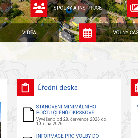
SPOLKY A INSTITUCE
VIDEA
VOLNÝ ČA
Úřední deska
STANOVENÍ MINIMÁLNÍHO
POČTU ČLENŮ OKRSKOVÉ
VOLEBNÍ KOMISE - VOLBY DO
Vyvěšeno od 28. července 2026 do
10. října 2026
ZASTUPITELSTVA OBCE
INFORMACE PRO VOLBY DO