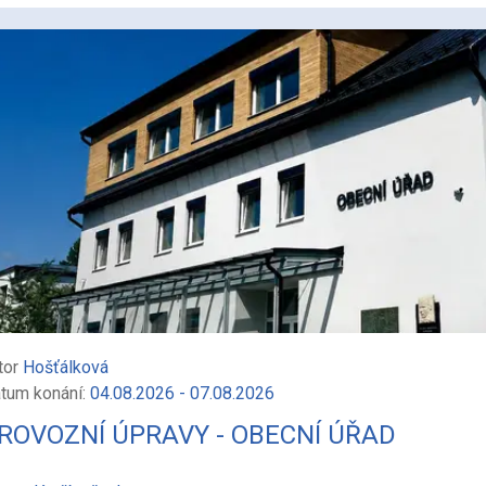
tor
Hošťálková
tum konání:
04.08.2026 - 07.08.2026
ROVOZNÍ ÚPRAVY - OBECNÍ ÚŘAD