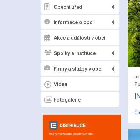
Obecní úřad
Informace o obci
Akce a události v obci
Spolky a instituce
Firmy a služby v obci
au
Videa
Pu
I
Fotogalerie
Čí