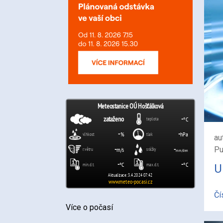
au
Pu
U
Čí
Více o počasí