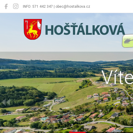
INFO: 571 442 347 | obec@hostalkova.cz
Hošťálková
Vít