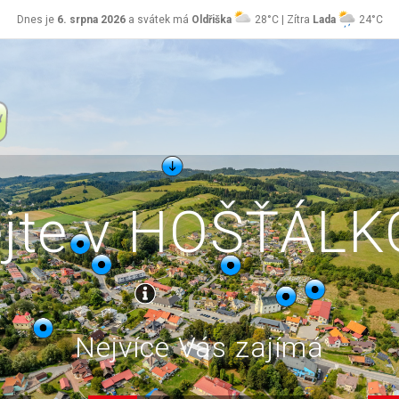
Dnes je
6. srpna 2026
a svátek má
Oldřiška
28°C | Zítra
Lada
24°C
ejte v HOŠŤÁL
Nejvíce Vás zajímá