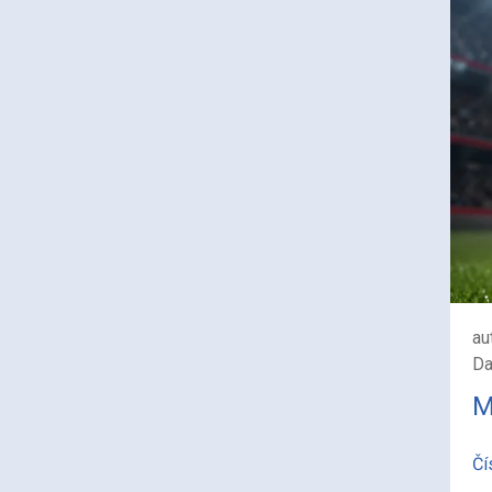
au
Da
M
Čí