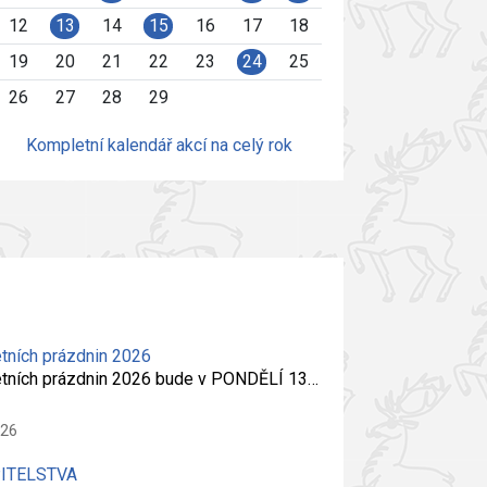
12
13
14
15
16
17
18
19
20
21
22
23
24
25
26
27
28
29
Kompletní kalendář akcí na celý rok
tních prázdnin 2026
etních prázdnin 2026 bude v PONDĚLÍ 13…
026
PITELSTVA