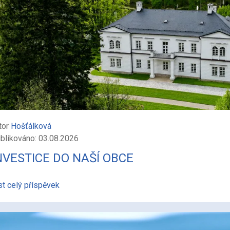
tor
Hošťálková
blikováno: 03.08.2026
NVESTICE DO NAŠÍ OBCE
st celý příspěvek