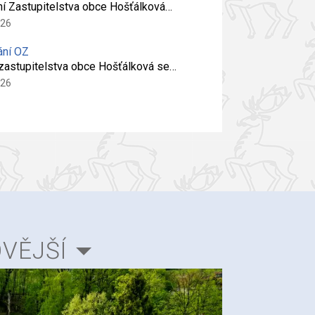
ní Zastupitelstva obce Hošťálková…
026
ání OZ
 zastupitelstva obce Hošťálková se…
026
VĚJŠÍ