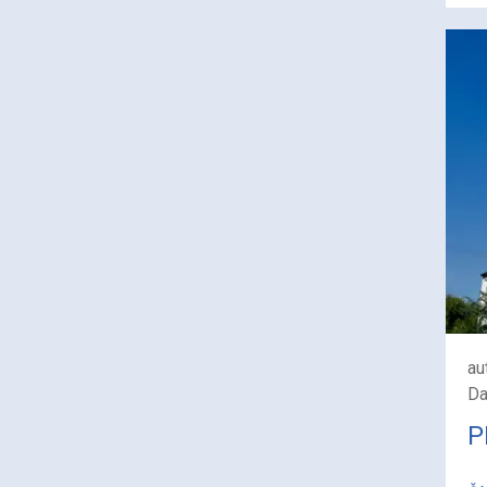
au
Da
P