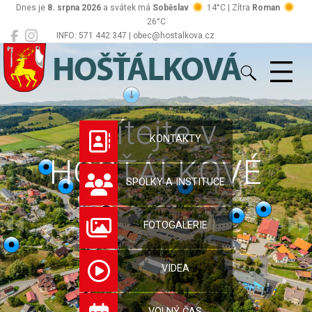
Dnes je
8. srpna 2026
a svátek má
Soběslav
14°C | Zítra
Roman
26°C
INFO: 571 442 347 | obec@hostalkova.cz
Hošťálková
Vítejte v
KONTAKTY
HOŠŤÁLKOVÉ
SPOLKY A INSTITUCE
FOTOGALERIE
VIDEA
VOLNÝ ČAS