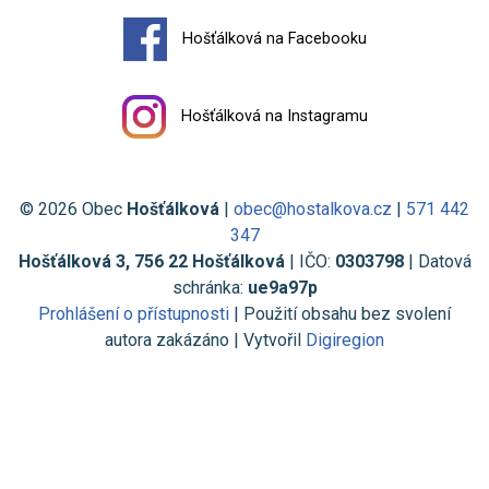
Hošťálková na Facebooku
Hošťálková na Instagramu
© 2026 Obec
Hošťálková
|
obec@hostalkova.cz
|
571 442
347
Hošťálková 3, 756 22 Hošťálková
| IČO:
0303798
| Datová
schránka:
ue9a97p
Prohlášení o přístupnosti
| Použití obsahu bez svolení
autora zakázáno | Vytvořil
Digiregion