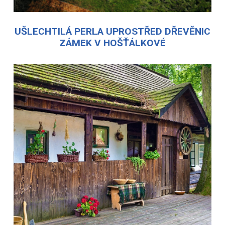
UŠLECHTILÁ PERLA UPROSTŘED DŘEVĚNIC
ZÁMEK V HOŠŤÁLKOVÉ