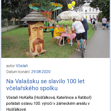
autor
Včelaři
Datum konání:
29.08.2020
Na Valašsku se slavilo 100 let
včelařského spolku
Včelaři HoKaRa (Hošťálková, Kateřinice a Ratiboř)
pořádali oslavu 100. výročí v zámeckém areálu v
Hošťálkové.