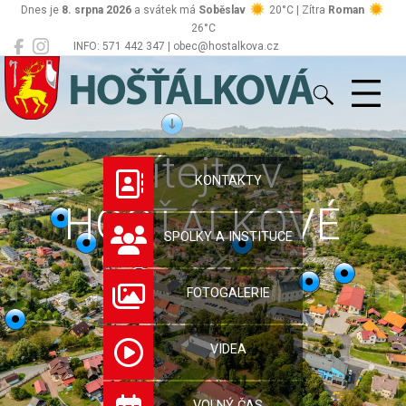
Dnes je
8. srpna 2026
a svátek má
Soběslav
20°C | Zítra
Roman
26°C
INFO: 571 442 347 | obec@hostalkova.cz
Hošťálková
Vítejte v
KONTAKTY
HOŠŤÁLKOVÉ
SPOLKY A INSTITUCE
FOTOGALERIE
VIDEA
VOLNÝ ČAS