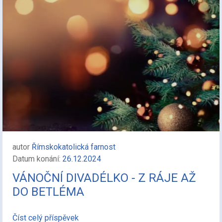
autor
Římskokatolická farnost
Datum konání:
26.12.2024
VÁNOČNÍ DIVADÉLKO - Z RÁJE AŽ
DO BETLÉMA
Číst celý příspěvek