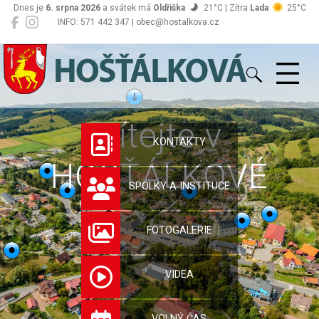
Dnes je
6. srpna 2026
a svátek má
Oldřiška
21°C | Zítra
Lada
25°C
INFO: 571 442 347 | obec@hostalkova.cz
Hošťálková
Vítejte v
KONTAKTY
HOŠŤÁLKOVÉ
SPOLKY A INSTITUCE
FOTOGALERIE
VIDEA
VOLNÝ ČAS