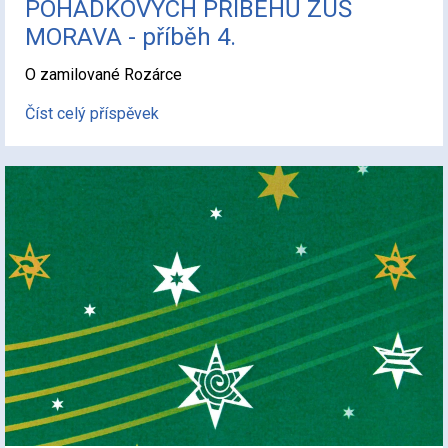
POHÁDKOVÝCH PŘÍBĚHŮ ZUŠ
MORAVA - příběh 4.
O zamilované Rozárce
Číst celý příspěvek