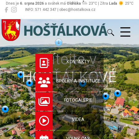
Dnes je
6. srpna 2026
a svátek má
Oldřiška
23°C | Zítra
Lada
25°C
INFO: 571 442 347 | obec@hostalkova.cz
Hošťálková
Vítejte v
KONTAKTY
HOŠŤÁLKOVÉ
SPOLKY A INSTITUCE
FOTOGALERIE
VIDEA
VOLNÝ ČAS