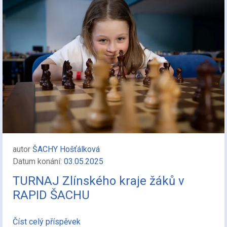
autor
ŠACHY Hošťálková
Datum konání:
03.05.2025
TURNAJ Zlínského kraje žáků v
RAPID ŠACHU
Číst celý příspěvek