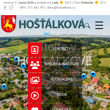
Dnes je
7. srpna 2026
a svátek má
Lada
24°C | Zítra
Soběslav
23°C
INFO: 571 442 347 | obec@hostalkova.cz
Hošťálková
Vítejte v
KONTAKTY
HOŠŤÁLKOVÉ
SPOLKY A INSTITUCE
FOTOGALERIE
VIDEA
VOLNÝ ČAS