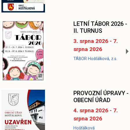
LETNÍ TÁBOR 2026 -
II. TURNUS
3. srpna 2026 - 7.
srpna 2026
TÁBOR Hošťálková, z.s.
-
PROVOZNÍ ÚPRAVY -
OBECNÍ ÚŘAD
4. srpna 2026 - 7.
srpna 2026
Hošťálková