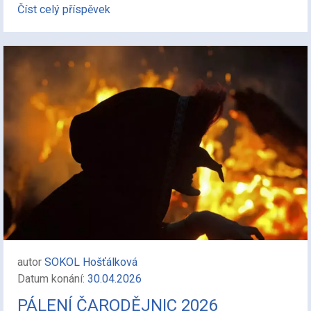
Číst celý příspěvek
autor
SOKOL Hošťálková
Datum konání:
30.04.2026
PÁLENÍ ČARODĚJNIC 2026