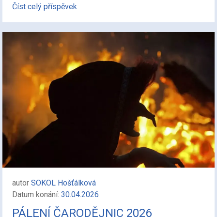
Číst celý příspěvek
autor
SOKOL Hošťálková
Datum konání:
30.04.2026
PÁLENÍ ČARODĚJNIC 2026