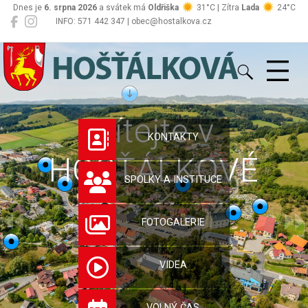
Dnes je
6. srpna 2026
a svátek má
Oldřiška
31°C | Zítra
Lada
24°C
INFO: 571 442 347 | obec@hostalkova.cz
Hošťálková
Vítejte v
KONTAKTY
HOŠŤÁLKOVÉ
SPOLKY A INSTITUCE
FOTOGALERIE
VIDEA
VOLNÝ ČAS