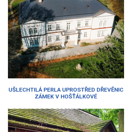
UŠLECHTILÁ PERLA UPROSTŘED DŘEVĚNIC
ZÁMEK V HOŠŤÁLKOVÉ