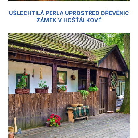
UŠLECHTILÁ PERLA UPROSTŘED DŘEVĚNIC
ZÁMEK V HOŠŤÁLKOVÉ