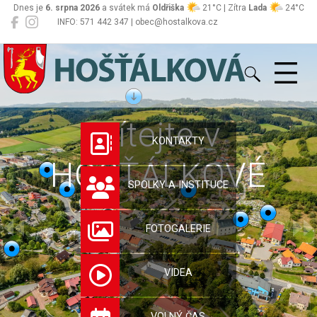
Dnes je
6. srpna 2026
a svátek má
Oldřiška
21°C | Zítra
Lada
24°C
INFO: 571 442 347 | obec@hostalkova.cz
Hošťálková
Vítejte v
KONTAKTY
HOŠŤÁLKOVÉ
SPOLKY A INSTITUCE
FOTOGALERIE
VIDEA
VOLNÝ ČAS