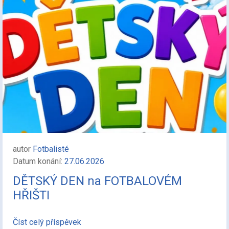
autor
Fotbalisté
Datum konání:
27.06.2026
DĚTSKÝ DEN na FOTBALOVÉM
HŘIŠTI
Číst celý příspěvek