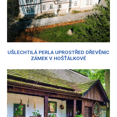
UŠLECHTILÁ PERLA UPROSTŘED DŘEVĚNIC
ZÁMEK V HOŠŤÁLKOVÉ