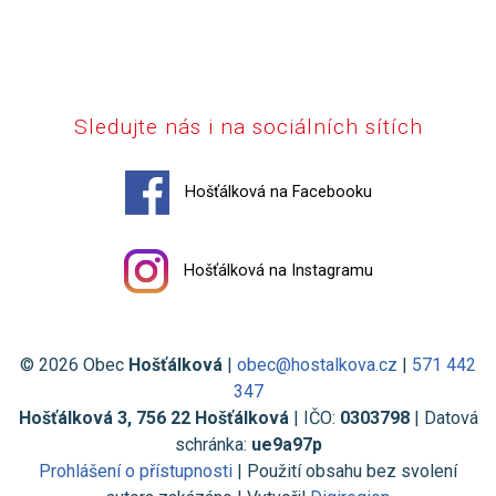
Sledujte nás i na sociálních sítích
Hošťálková na Facebooku
Hošťálková na Instagramu
© 2026 Obec
Hošťálková
|
obec@hostalkova.cz
|
571 442
347
Hošťálková 3, 756 22 Hošťálková
| IČO:
0303798
| Datová
schránka:
ue9a97p
Prohlášení o přístupnosti
| Použití obsahu bez svolení