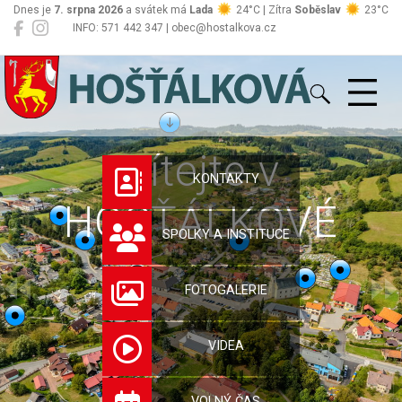
Dnes je
7. srpna 2026
a svátek má
Lada
24°C | Zítra
Soběslav
23°C
INFO: 571 442 347 | obec@hostalkova.cz
Hošťálková
Vítejte v
KONTAKTY
HOŠŤÁLKOVÉ
SPOLKY A INSTITUCE
FOTOGALERIE
VIDEA
VOLNÝ ČAS