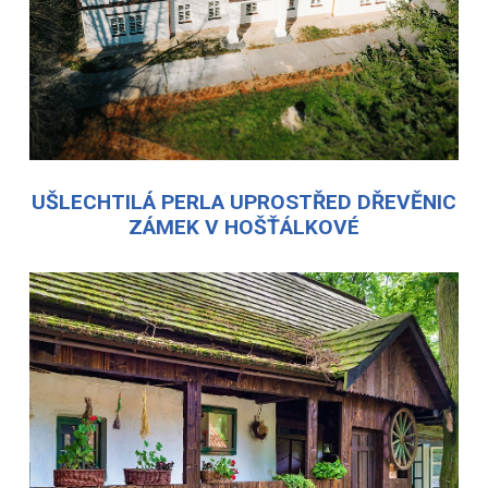
UŠLECHTILÁ PERLA UPROSTŘED DŘEVĚNIC
ZÁMEK V HOŠŤÁLKOVÉ