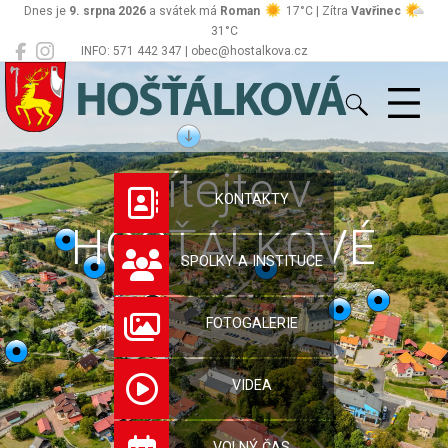
Dnes je
9. srpna 2026
a svátek má
Roman
17°C | Zítra
Vavřinec
31°C
INFO: 571 442 347 | obec@hostalkova.cz
Hošťálková
Vítejte v
KONTAKTY
HOŠŤÁLKOVÉ
SPOLKY A INSTITUCE
FOTOGALERIE
VIDEA
VOLNÝ ČAS