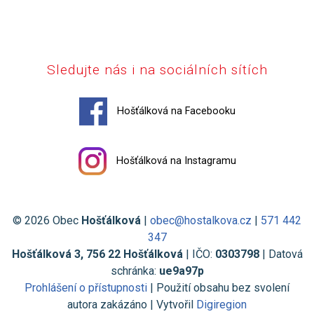
Sledujte nás i na sociálních sítích
Hošťálková na Facebooku
Hošťálková na Instagramu
© 2026 Obec
Hošťálková
|
obec@hostalkova.cz
|
571 442
347
Hošťálková 3, 756 22 Hošťálková
| IČO:
0303798
| Datová
schránka:
ue9a97p
Prohlášení o přístupnosti
| Použití obsahu bez svolení
autora zakázáno | Vytvořil
Digiregion