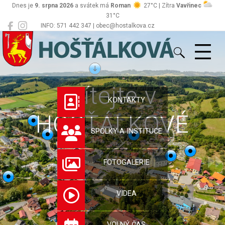
Dnes je
9. srpna 2026
a svátek má
Roman
27°C | Zítra
Vavřinec
31°C
INFO: 571 442 347 | obec@hostalkova.cz
Hošťálková
Vítejte v
KONTAKTY
HOŠŤÁLKOVÉ
SPOLKY A INSTITUCE
FOTOGALERIE
VIDEA
VOLNÝ ČAS