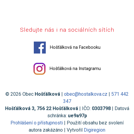
Sledujte nás i na sociálních sítích
Hošťálková na Facebooku
Hošťálková na Instagramu
© 2026 Obec
Hošťálková
|
obec@hostalkova.cz
|
571 442
347
Hošťálková 3, 756 22 Hošťálková
| IČO:
0303798
| Datová
schránka:
ue9a97p
Prohlášení o přístupnosti
| Použití obsahu bez svolení
autora zakázáno | Vytvořil
Digiregion