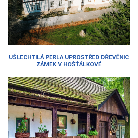
UŠLECHTILÁ PERLA UPROSTŘED DŘEVĚNIC
ZÁMEK V HOŠŤÁLKOVÉ