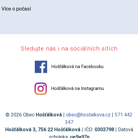
Více o počasí
Sledujte nás i na sociálních sítích
Hošťálková na Facebooku
Hošťálková na Instagramu
© 2026 Obec
Hošťálková
|
obec@hostalkova.cz
|
571 442
347
Hošťálková 3, 756 22 Hošťálková
| IČO:
0303798
| Datová
schránka:
ue9a97p