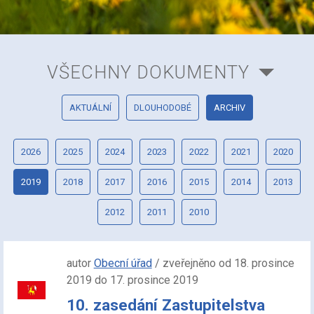
VŠECHNY DOKUMENTY
AKTUÁLNÍ
DLOUHODOBÉ
ARCHIV
2026
2025
2024
2023
2022
2021
2020
2019
2018
2017
2016
2015
2014
2013
2012
2011
2010
autor
Obecní úřad
/ zveřejněno od 18. prosince
2019 do 17. prosince 2019
10. zasedání Zastupitelstva