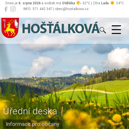
Dnes je
6. srpna 2026
a svátek má
Oldřiška
32°C | Zítra
Lada
24°C
INFO: 571 442 347 | obec@hostalkova.cz
Hošťálková
Úřední deska
Informace pro občany