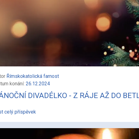
tor
Římskokatolická farnost
tum konání:
26.12.2024
ÁNOČNÍ DIVADÉLKO - Z RÁJE AŽ DO BE
st celý příspěvek