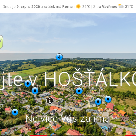
Dnes je
9. srpna 2026
a svátek má
Roman
26°C | Zítra
Vavřinec
31°C
ejte v HOŠŤÁL
Nejvíce Vás zajímá