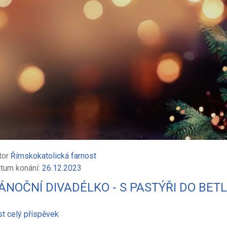
tor
Římskokatolická farnost
tum konání:
26.12.2023
ÁNOČNÍ DIVADÉLKO - S PASTÝŘI DO BET
st celý příspěvek