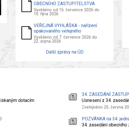
OBECNÍHO ZASTUPITELSTVA
2026
Vyvěšeno od 15. července 2026 do
10. října 2026
VEŘEJNÁ VYHLÁŠKA - nařízení
opakovaného veřejného
projednání návrhu územního plánu
Vyvěšeno od 7. července 2026 do
22. srpna 2026
Další zprávy na ÚD
34. ZASEDÁNÍ ZASTU
 získaným dotacím
Usnesení z 34. zasedá
Zveřejněno 25. června 2
D
POZVÁNKA na 34. jedn
34. zasedání obecního