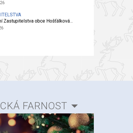
026
PITELSTVA
ní Zastupitelstva obce Hošťálková…
26
ICKÁ FARNOST