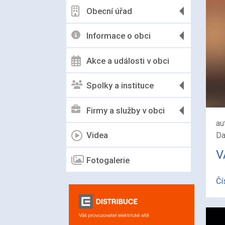
Obecní úřad
Informace o obci
Akce a události v obci
Spolky a instituce
Firmy a služby v obci
au
Videa
Da
V
Fotogalerie
Čí