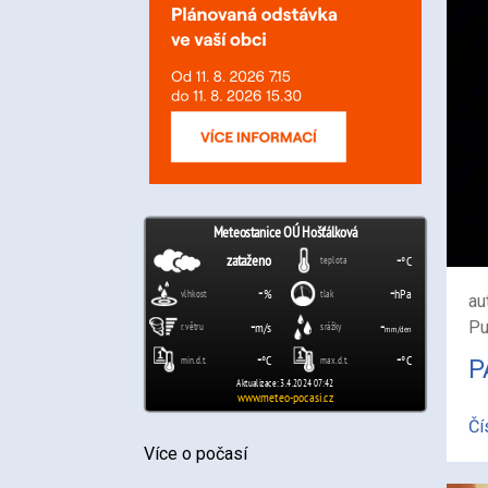
au
Pu
P
Čí
Více o počasí