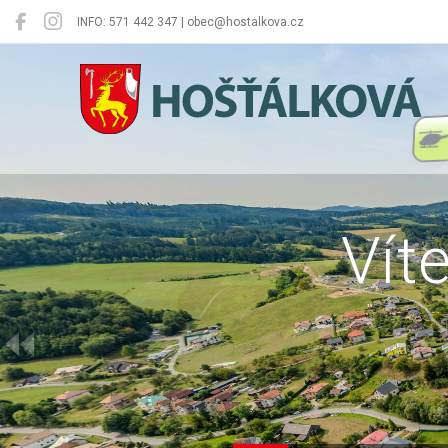
INFO: 571 442 347 | obec@hostalkova.cz
Hošťálková
Vít