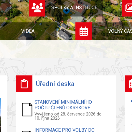
SPOLKY A INSTITUCE
VIDEA
VOLNÝ ČA
Úřední deska
STANOVENÍ MINIMÁLNÍHO
POČTU ČLENŮ OKRSKOVÉ
VOLEBNÍ KOMISE - VOLBY DO
Vyvěšeno od 28. července 2026 do
10. října 2026
ZASTUPITELSTVA OBCE
INFORMACE PRO VOLBY DO