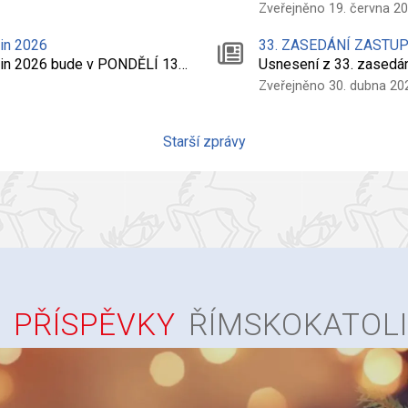
Zveřejněno 19. června 2
nin 2026
33. ZASEDÁNÍ ZASTU
dnin 2026 bude v PONDĚLÍ 13…
Usnesení z 33. zasedá
Zveřejněno 30. dubna 20
Starší zprávy
PŘÍSPĚVKY
ŘÍMSKOKATOL