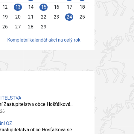
12
13
14
15
16
17
18
19
20
21
22
23
24
25
26
27
28
29
Kompletní kalendář akcí na celý rok
PITELSTVA
ní Zastupitelstva obce Hošťálková…
026
ání OZ
 zastupitelstva obce Hošťálková se…