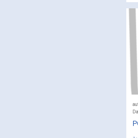
au
Da
P