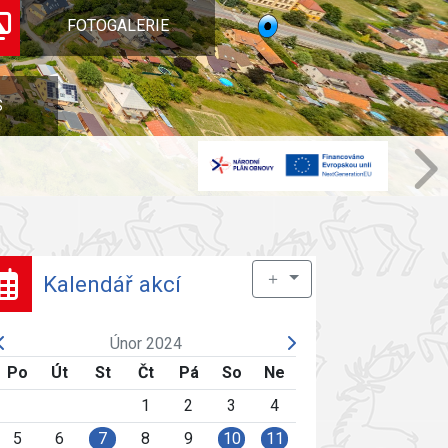
FOTOGALERIE
S
＋
Kalendář akcí
Únor 2024
Po
Út
St
Čt
Pá
So
Ne
1
2
3
4
5
6
7
8
9
10
11