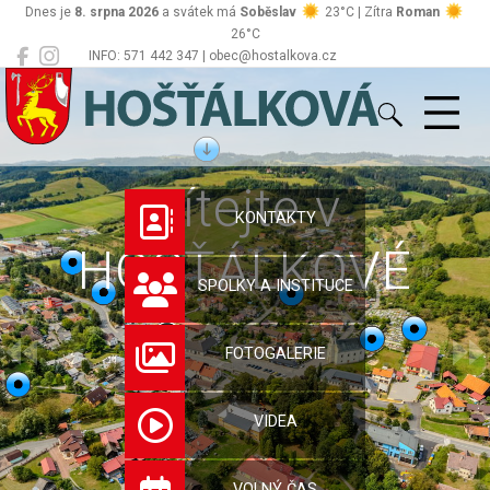
Dnes je
8. srpna 2026
a svátek má
Soběslav
23°C | Zítra
Roman
26°C
INFO: 571 442 347 | obec@hostalkova.cz
Hošťálková
Vítejte v
KONTAKTY
HOŠŤÁLKOVÉ
SPOLKY A INSTITUCE
FOTOGALERIE
VIDEA
VOLNÝ ČAS