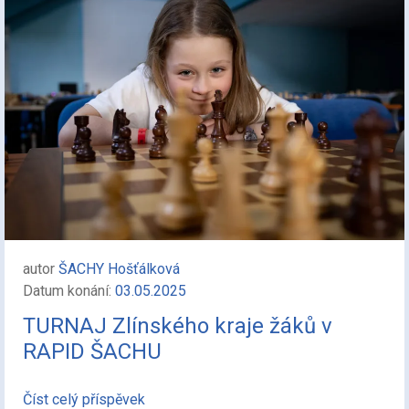
autor
ŠACHY Hošťálková
Datum konání:
03.05.2025
TURNAJ Zlínského kraje žáků v
RAPID ŠACHU
Číst celý příspěvek