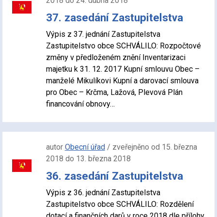
2018 do 24. dubna 2018
37. zasedání Zastupitelstva
Výpis z 37. jednání Zastupitelstva
Zastupitelstvo obce SCHVÁLILO: Rozpočtové
změny v předloženém znění Inventarizaci
majetku k 31. 12. 2017 Kupní smlouvu Obec –
manželé Mikulíkovi Kupní a darovací smlouva
pro Obec – Krčma, Lažová, Plevová Plán
financování obnovy…
autor
Obecní úřad
/ zveřejněno od 15. března
2018 do 13. března 2018
36. zasedání Zastupitelstva
Výpis z 36. jednání Zastupitelstva
Zastupitelstvo obce SCHVÁLILO: Rozdělení
dotací a finančních darů v roce 2018 dle přílohy