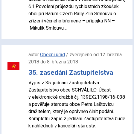
č.1 Povolení průjezdu rychlostních zkoušek
obcí při Barum Czech Rally Zlín Smlouvu o
zřízení věcného břemene – přípojka NN –
Mikulík Smlouvu…
autor
Obecní úřad
/ zveřejněno od 12. března
2018 do 8. března 2018
35. zasedání Zastupitelstva
Výpis z 35. jednání Zastupitelstva
Zastupitelstvo obce SCHVÁLILO: Účast
v elektronické dražbě č.j. 139EX21198/16-038
a pověřuje starostu obce Petra Laštovicu
dražitelem, který je oprávněn činit podání.
Kompletní zápis z jednání Zastupitelstva bude
k nahlédnutí v kanceláři starosty.