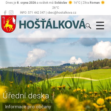
Dnes je
8. srpna 2026
a svátek má
Soběslav
16°C | Zítra
Roman
26°C
INFO: 571 442 347 | obec@hostalkova.cz
Hošťálková
Úřední deska
Informace pro občany