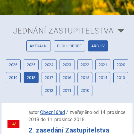
JEDNÁNÍ ZASTUPITELSTVA
AKTUÁLNÍ
DLOUHODOBÉ
ARCHIV
2026
2025
2024
2023
2022
2021
2020
2019
2018
2017
2016
2015
2014
2013
2012
2011
2010
autor
Obecní úřad
/ zveřejněno od 14. prosince
2018 do 11. prosince 2018
2. zasedání Zastupitelstva