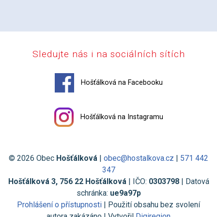
Sledujte nás i na sociálních sítích
Hošťálková na Facebooku
Hošťálková na Instagramu
© 2026 Obec
Hošťálková
|
obec@hostalkova.cz
|
571 442
347
Hošťálková 3, 756 22 Hošťálková
| IČO:
0303798
| Datová
schránka:
ue9a97p
Prohlášení o přístupnosti
| Použití obsahu bez svolení
autora zakázáno | Vytvořil
Digiregion